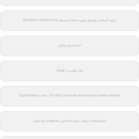
خرید لایسنس ویندوز سرور: نسخه اورجینال Windows Server 2025
اجاره دیزل ژنراتور
مبل شویی در کوهک
QuickRatey.com : Product reviews and ratings made simple
مایکروسافت پرشیا: خرید لایسنس محصولات اورجینال