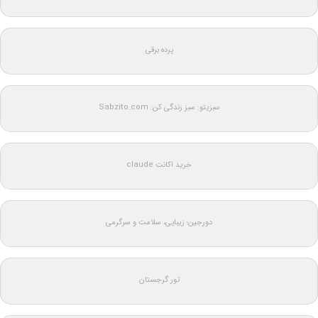
پرده برقی
سبزیتو: سبز زندگی کن: Sabzito.com
خرید اکانت claude
دورجین؛ زیبایی، سلامت و سرگرمی
تور گرجستان