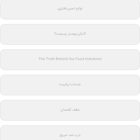
لوازم تحریر فانتزی
اکـتان بوسـتر چـیست؟
The Truth Behind Our Food Industries
خدمات ترانزیت
سقف کشسان
درب ضد حریق