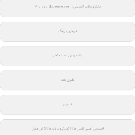
مایکروسافت لایسنس: MicrosoftLicense.com
فروش بلبرینگ
برنامه ریزی اسباب کشی
داروی بلغم
تراوین
لایسنس اصلی آفیس ۳۶۵ (مایکروسافت ۳۶۵) اورجینال