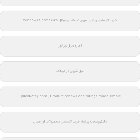
خرید لایسنس ویندوز سرور: نسخه اورجینال Windows Server 2025
اجاره دیزل ژنراتور
مبل شویی در کوهک
QuickRatey.com : Product reviews and ratings made simple
مایکروسافت پرشیا: خرید لایسنس محصولات اورجینال