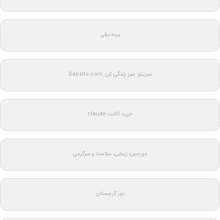
پرده برقی
سبزیتو: سبز زندگی کن: Sabzito.com
خرید اکانت claude
دورجین؛ زیبایی، سلامت و سرگرمی
تور گرجستان