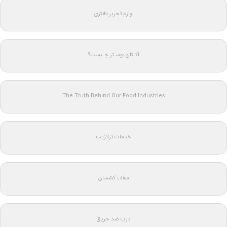
لوازم تحریر فانتزی
اکـتان بوسـتر چـیست؟
The Truth Behind Our Food Industries
خدمات ترانزیت
سقف کشسان
درب ضد حریق