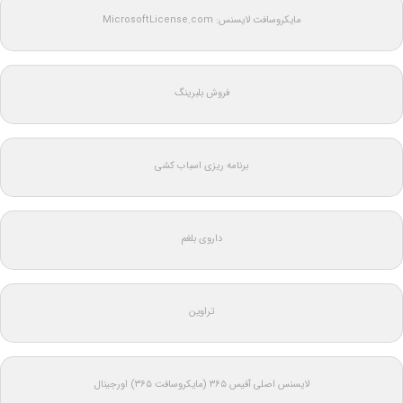
مایکروسافت لایسنس: MicrosoftLicense.com
فروش بلبرینگ
برنامه ریزی اسباب کشی
داروی بلغم
تراوین
لایسنس اصلی آفیس ۳۶۵ (مایکروسافت ۳۶۵) اورجینال