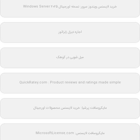
خرید لایسنس ویندوز سرور: نسخه اورجینال Windows Server 2025
اجاره دیزل ژنراتور
مبل شویی در کوهک
QuickRatey.com : Product reviews and ratings made simple
مایکروسافت پرشیا: خرید لایسنس محصولات اورجینال
مایکروسافت لایسنس: MicrosoftLicense.com