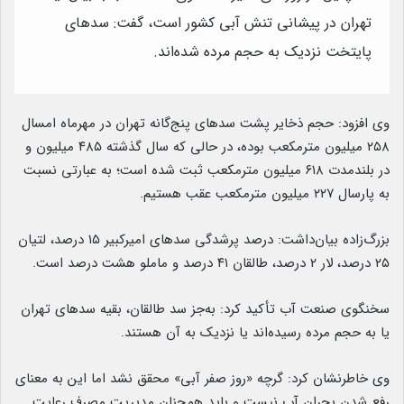
تهران در پیشانی تنش آبی کشور است، گفت: سدهای
پایتخت نزدیک به حجم مرده شده‌اند.
وی افزود: حجم ذخایر پشت سدهای پنج‌گانه تهران در مهرماه امسال
۲۵۸ میلیون مترمکعب بوده، در حالی که سال گذشته ۴۸۵ میلیون و
در بلندمدت ۶۱۸ میلیون مترمکعب ثبت شده است؛ به عبارتی نسبت
به پارسال ۲۲۷ میلیون مترمکعب عقب هستیم.
بزرگ‌زاده بیان‌داشت: درصد پرشدگی سدهای امیرکبیر ۱۵ درصد، لتیان
۲۵ درصد، لار ۲ درصد، طالقان ۴۱ درصد و ماملو هشت درصد است.
سخنگوی صنعت آب تأکید کرد: به‌جز سد طالقان، بقیه سدهای تهران
یا به حجم مرده رسیده‌اند یا نزدیک به آن هستند.
وی خاطرنشان کرد: گرچه «روز صفر آبی» محقق نشد اما این به معنای
رفع شدن بحران آب نیست و باید همچنان مدیریت مصرف رعایت