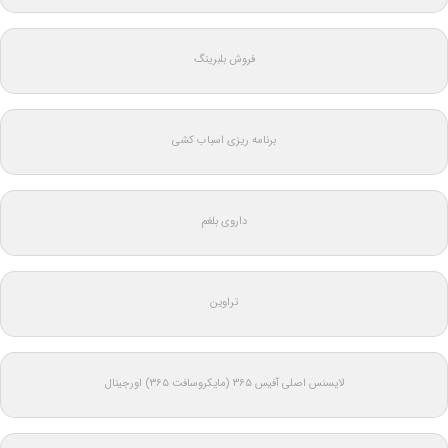
فروش بلبرینگ
برنامه ریزی اسباب کشی
داروی بلغم
تراوین
لایسنس اصلی آفیس ۳۶۵ (مایکروسافت ۳۶۵) اورجینال