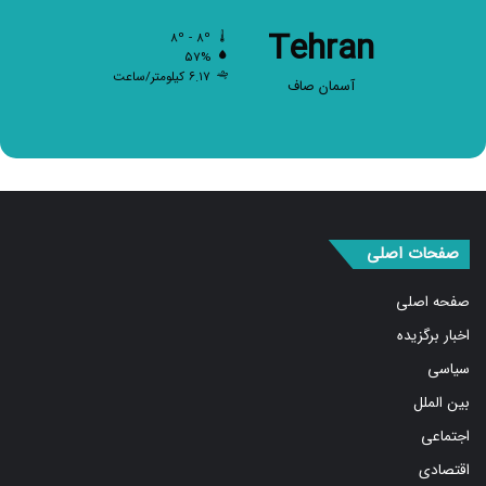
Tehran
۸º - ۸º
۵۷%
۶.۱۷ کیلومتر/ساعت
آسمان صاف
صفحات اصلی
صفحه اصلی
اخبار برگزیده
سیاسی
بین الملل
اجتماعی
اقتصادی