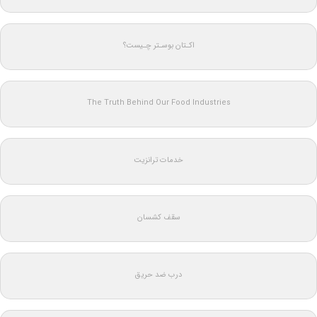
اکـتان بوسـتر چـیست؟
The Truth Behind Our Food Industries
خدمات ترانزیت
سقف کشسان
درب ضد حریق