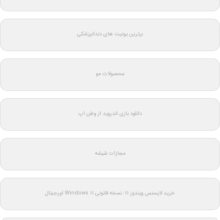
برترین یونیت های دندانپزشکی
محصولات مو
دانلود بازی اندروید از وطن اپ
مجازات شیشه
خرید لایسنس ویندوز 11: نسخه قانونی Windows 11 اورجینال