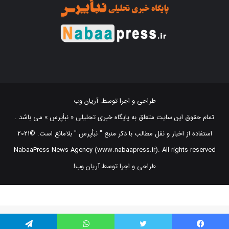
طراحی و اجرا توسط:
آریان وب
تمام حقوق این سایت متعلق به پایگاه خبری تحلیلی « نبأپرس » می باشد .
استفاده از اخبار و نقل مطالب با ذکر منبع "‌ نبأپرس " بلامانع است. ©2021
NabaaPress News Agency (www.nabaapress.ir). All rights reserved
طراحی و اجرا توسط آریان وب!