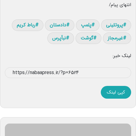
انتهای پیام/
پروتئینی
پلمپ
دادستان
رباط کریم
غیرمجاز
گوشت
نبأپرس
لینک خبر:
کپی لینک