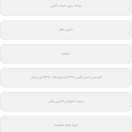
برنامه ریزی اسباب کشی
داروی بلغم
تراوین
لایسنس اصلی آفیس ۳۶۵ (مایکروسافت ۳۶۵) اورجینال
ریموت بلوتوثی فانتزی رنگی
خرید بلیط هواپیما