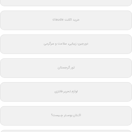
خرید اکانت claude
دورجین؛ زیبایی، سلامت و سرگرمی
تور گرجستان
لوازم تحریر فانتزی
اکـتان بوسـتر چـیست؟