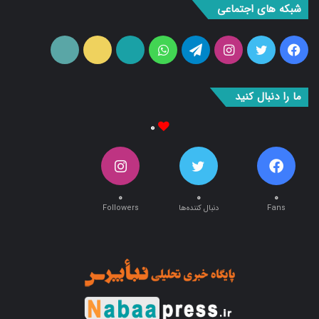
شبکه های اجتماعی
فیس
توییتر
اینستاگرام
تلگرام
واتس
آپارات
ایتا
RSS
بوک
آپ
ما را دنبال کنید
۰
۰
۰
۰
Fans
دنبال کننده‌ها
Followers