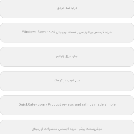
درب ضد حریق
خرید لایسنس ویندوز سرور: نسخه اورجینال Windows Server 2025
اجاره دیزل ژنراتور
مبل شویی در کوهک
QuickRatey.com : Product reviews and ratings made simple
مایکروسافت پرشیا: خرید لایسنس محصولات اورجینال