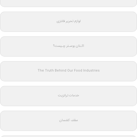
لوازم تحریر فانتزی
اکـتان بوسـتر چـیست؟
The Truth Behind Our Food Industries
خدمات ترانزیت
سقف کشسان