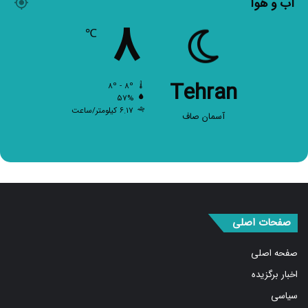
۸
℃
Tehran
۸º - ۸º
۵۷%
۶.۱۷ کیلومتر/ساعت
آسمان صاف
صفحات اصلی
صفحه اصلی
اخبار برگزیده
سیاسی
بین الملل