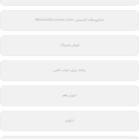
مایکروسافت لایسنس: MicrosoftLicense.com
فروش بلبرینگ
برنامه ریزی اسباب کشی
داروی بلغم
تراوین