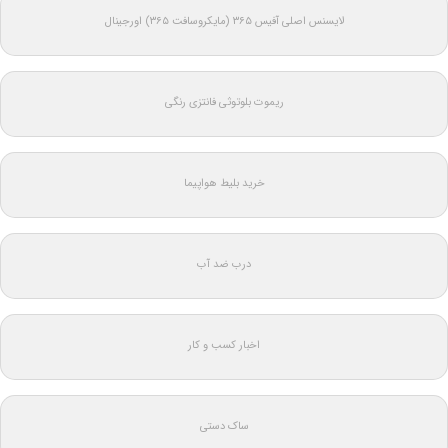
لایسنس اصلی آفیس ۳۶۵ (مایکروسافت ۳۶۵) اورجینال
ریموت بلوتوثی فانتزی رنگی
خرید بلیط هواپیما
درب ضد آب
اخبار کسب و کار
ساک دستی