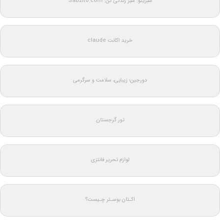
سبزیتو: سبز زندگی کن: Sabzito.com
خرید اکانت claude
دورجین؛ زیبایی، سلامت و سرگرمی
تور گرجستان
لوازم تحریر فانتزی
اکـتان بوسـتر چـیست؟