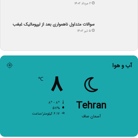
۲ مرداد ۱۴۰۲
سوالات متداول ناهمواری بعد از لیپوماتیک غبغب
۵ تیر ۱۴۰۲
آب و هوا
۸
℃
Tehran
۸º - ۸º
۵۷%
۶.۱۷ کیلومتر/ساعت
آسمان صاف