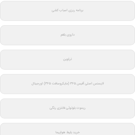
برنامه ریزی اسباب کشی
داروی بلغم
تراوین
لایسنس اصلی آفیس ۳۶۵ (مایکروسافت ۳۶۵) اورجینال
ریموت بلوتوثی فانتزی رنگی
خرید بلیط هواپیما