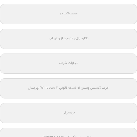
محصولات مو
دانلود بازی اندروید از وطن اپ
مجازات شیشه
خرید لایسنس ویندوز 11: نسخه قانونی Windows 11 اورجینال
پرده برقی