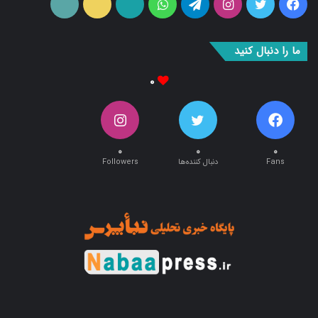
فیس
توییتر
اینستاگرام
تلگرام
واتس
آپارات
ایتا
RSS
بوک
آپ
ما را دنبال کنید
۰
۰
۰
۰
Fans
دنبال کننده‌ها
Followers