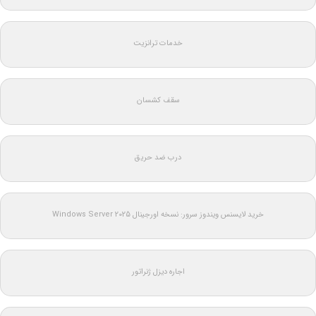
خدمات ترانزیت
سقف کشسان
درب ضد حریق
خرید لایسنس ویندوز سرور: نسخه اورجینال Windows Server 2025
اجاره دیزل ژنراتور