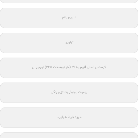
داروی بلغم
تراوین
لایسنس اصلی آفیس ۳۶۵ (مایکروسافت ۳۶۵) اورجینال
ریموت بلوتوثی فانتزی رنگی
خرید بلیط هواپیما