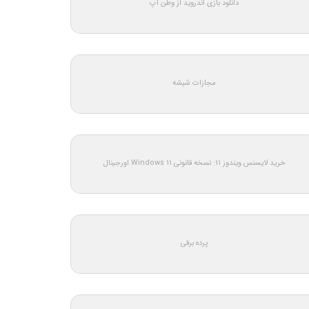
دانلود بازی اندروید از وطن اپ
مجازات شیشه
خرید لایسنس ویندوز 11: نسخه قانونی Windows 11 اورجینال
پرده برقی