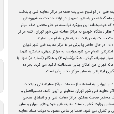
ینه فنی در توضیح مدیریت صف در مراکز معاینه فنی پایتخت
ماه گذشته در راستای تسهیل در ارائه خدمات به شهروندان
یده که خوشبختانه این رویکرد توانسته در حل معضل صف موثر
واقع شود.در حال حاضر به رغم مراجعه روزانه بالغ بر ۷ هزار دستگاه خودرو به مراکز معاینه فنی شهر تهران، کلیه مراکز
عت نسبت به دریافت معاینه فنی اقدام می نمایند.
مالکی در خصوص مراکز معاینه فنی اینترنتی توضیح داد: در حال حاضر پذیرش در ۱۰ مرکز معاینه فنی شهر تهران
صرفا اینترنتی انجام می شود.مراجعه به مراکز بیهقی، نیایش، شهید
آبشناسان، سراج، دماوند و شهید چمران و چهار واحد سیار نوبنیاد، گیلان، هنگام(شماره ۴) و هنگام (شماره ۸) تنها با
انه تهران من امکان پذیر است.البته تاکید می گردد بجز ده
ری اینترنتی به سایر مراکزامکان پذیر است.
دان تهرانی به استفاده از خدمات مراکز معاینه فنی پایتخت
ز معاینه فنی شهر تهران منطبق بر آیین نامه، دستورالعمل و
رت مستمر صحت عملکرد مراکز معاینه فنی و و انطباق سنجی
ستانی وزارت کشور ، ستاد معاینه فنی خودروهای تهران و سایر
یش و کنترل می شود. ضمنا براساس مصوبات دولت ستاد معاینه