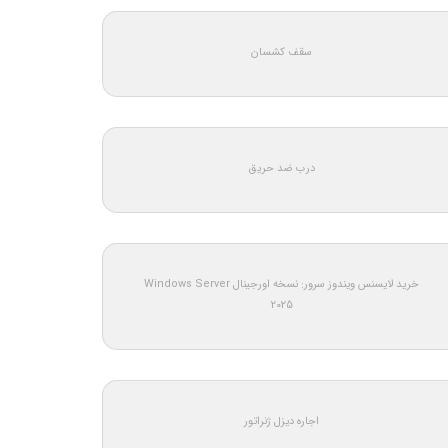
سقف کشسان
درب ضد حریق
خرید لایسنس ویندوز سرور: نسخه اورجینال Windows Server
2025
اجاره دیزل ژنراتور