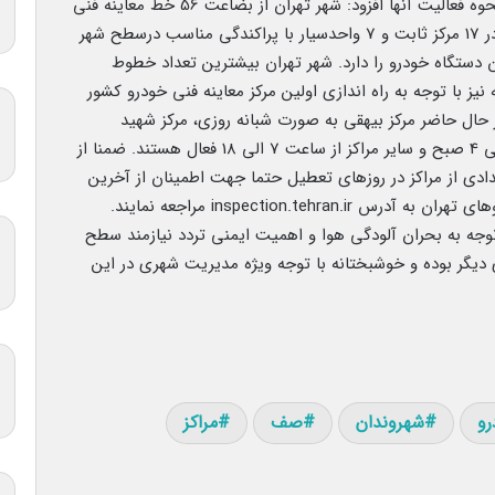
وی در توضیح تعداد مراکز معاینه فنی شهر تهران و نحوه فعالیت آنها افزود: شهر تهران از بضاعت 56 خط معاینه فنی
خودروهای سبک و 11 خط معاینه فنی موتورسیکلت در 17 مرکز ثابت و 7 واحدسیار با پراکندگی مناسب درسطح شهر
ده و ظرفیت پذیرش سالانه بیش 3 میلیون دستگاه خودرو را دارد. شهر تهران بیشترین تعداد خطوط
نیز با توجه به راه اندازی اولین مرکز معاینه فنی خودرو کشور
ال 1379، پیشتاز است. در حال حاضر مرکز بیهقی به صورت شبانه روزی، مرکز شهید
آبشناسان در دوشیفت کاری از 7 صبح الی 18 و 18 الی 4 صبح و سایر مراکز از ساعت 7 الی 18 فعال هستند. ضمنا از
دی از مراکز در روزهای تعطیل حتما جهت اطمینان از آخرین
inspection.te مراجعه نمایند.
 توجه به بحران آلودگی هوا و اهمیت ایمنی تردد نیازمند سطح
دیگر بوده و خوشبختانه با توجه ویژه مدیریت شهری در این
رو
شهروندان
صف
مراکز