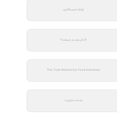
لوازم تحریر فانتزی
اکـتان بوسـتر چـیست؟
The Truth Behind Our Food Industries
خدمات ترانزیت