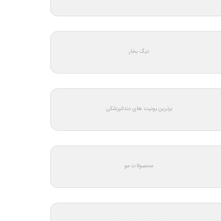
دیگ بخار
برترین یونیت های دندانپزشکی
محصولات مو