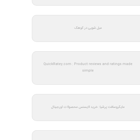
مبل شویی در کوهک
QuickRatey.com : Product reviews and ratings made
simple
مایکروسافت پرشیا: خرید لایسنس محصولات اورجینال