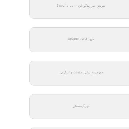
سبزیتو: سبز زندگی کن: Sabzito.com
خرید اکانت claude
دورجین؛ زیبایی، سلامت و سرگرمی
تور گرجستان