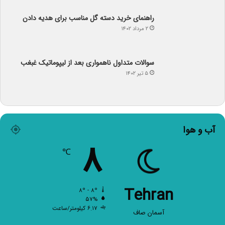
راهنمای خرید دسته گل مناسب برای هدیه دادن
۲ مرداد ۱۴۰۲
سوالات متداول ناهمواری بعد از لیپوماتیک غبغب
۵ تیر ۱۴۰۲
آب و هوا
۸
℃
Tehran
۸º - ۸º
۵۷%
۶.۱۷ کیلومتر/ساعت
آسمان صاف