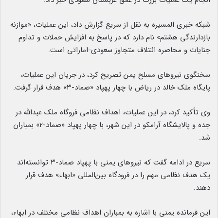
انجام یک عملیات بزرگ در عمق عربستان سعودی خبر داد.
شبکه خبری المسیره به نقل از سریع گزارش داد، این عملیات، «موازنه
بازدارندگی هشتم» نام دارد که در پاسخ به افزایش حملات و تداوم
جنایات و محاصره ائتلاف متجاوز سعودی-اماراتی است.
سخنگوی نیروهای مسلح یمن تصریح کرد، در جریان این عملیات،
پایگاه ملک خالد در ریاض با چهار پهپاد «صماد-۳» هدف قرار گرفت.
وی تأکید کرد، در این عملیات، اهداف نظامی فروگاه ملک عبدالله در
جده و پالایشگاه آرامکو در این شهر، با چهار پهپاد «صماد-۲» بمباران
شد.
سریع در ادامه گفت که نیروهای یمنی با پهپاد صماد-۳ توانسته‌اند
یک هدف نظامی مهم را در فرودگاه بین‌المللی «ابهاء» هدف قرار
دهند.
این فرمانده یمنی با اشاره به بمباران اهداف نظامی مختلف در ابهاء،