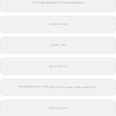
The Truth Behind Our Food Industries
خدمات ترانزیت
سقف کشسان
درب ضد حریق
خرید لایسنس ویندوز سرور: نسخه اورجینال Windows Server 2025
اجاره دیزل ژنراتور