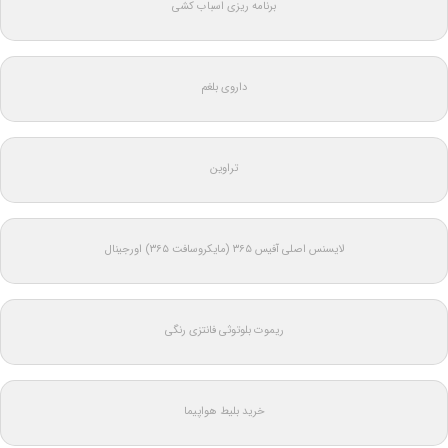
برنامه ریزی اسباب کشی
داروی بلغم
تراوین
لایسنس اصلی آفیس ۳۶۵ (مایکروسافت ۳۶۵) اورجینال
ریموت بلوتوثی فانتزی رنگی
خرید بلیط هواپیما