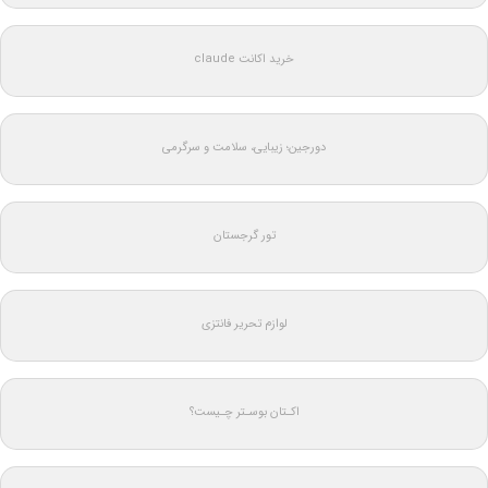
خرید اکانت claude
دورجین؛ زیبایی، سلامت و سرگرمی
تور گرجستان
لوازم تحریر فانتزی
اکـتان بوسـتر چـیست؟