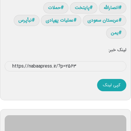
انصارالله
پایتخت
حملات
عربستان سعودی
عملیات پهپادی
نبأپرس
یمن
لینک خبر:
کپی لینک