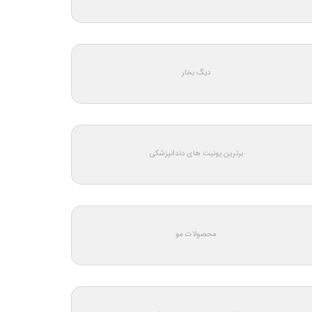
دیگ بخار
برترین یونیت های دندانپزشکی
محصولات مو