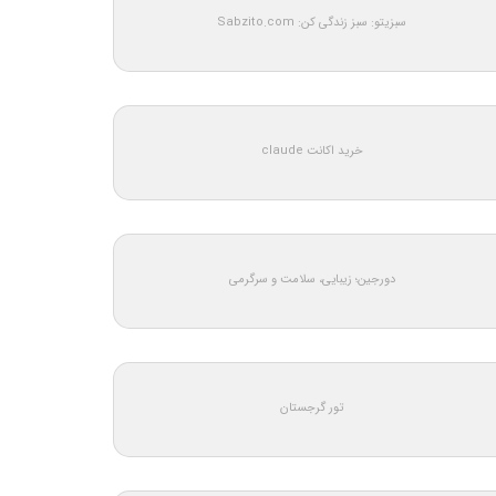
سبزیتو: سبز زندگی کن: Sabzito.com
خرید اکانت claude
دورجین؛ زیبایی، سلامت و سرگرمی
تور گرجستان