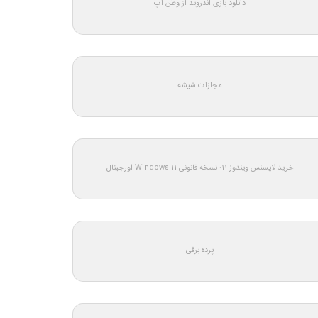
دانلود بازی اندروید از وطن اپ
مجازات شیشه
خرید لایسنس ویندوز 11: نسخه قانونی Windows 11 اورجینال
پرده برقی