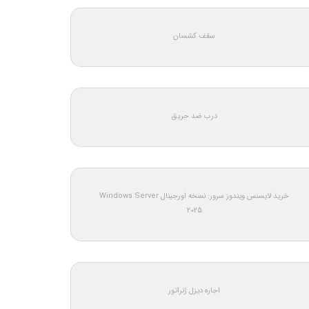
سقف کشسان
درب ضد حریق
خرید لایسنس ویندوز سرور: نسخه اورجینال Windows Server
2025
اجاره دیزل ژنراتور