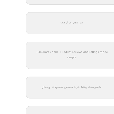
مبل شویی در کوهک
QuickRatey.com : Product reviews and ratings made
simple
مایکروسافت پرشیا: خرید لایسنس محصولات اورجینال