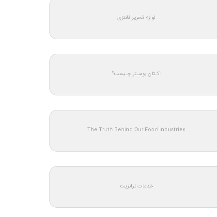
لوازم تحریر فانتزی
اکـتان بوسـتر چـیست؟
The Truth Behind Our Food Industries
خدمات ترانزیت