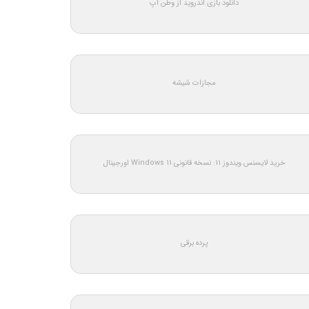
دانلود بازی اندروید از وطن اپ
مجازات شیشه
خرید لایسنس ویندوز 11: نسخه قانونی Windows 11 اورجینال
پرده برقی