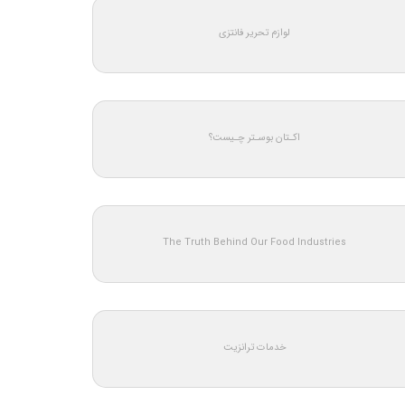
لوازم تحریر فانتزی
اکـتان بوسـتر چـیست؟
The Truth Behind Our Food Industries
خدمات ترانزیت