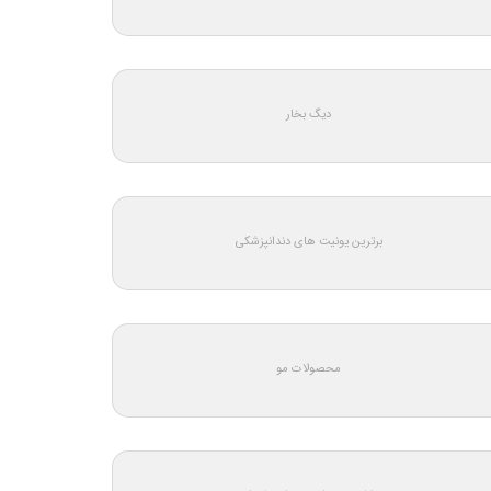
دیگ بخار
برترین یونیت های دندانپزشکی
محصولات مو