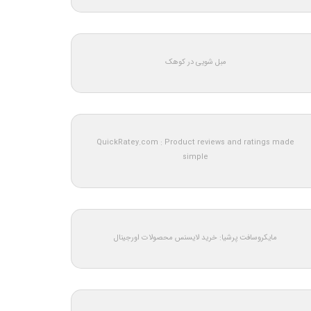
مبل شویی در کوهک
QuickRatey.com : Product reviews and ratings made
simple
مایکروسافت پرشیا: خرید لایسنس محصولات اورجینال