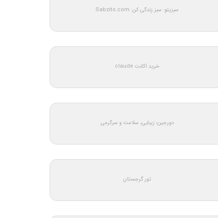
سبزیتو: سبز زندگی کن: Sabzito.com
خرید اکانت claude
دورجین؛ زیبایی، سلامت و سرگرمی
تور گرجستان