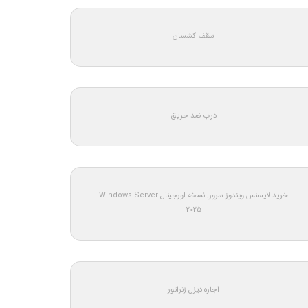
سقف کشسان
درب ضد حریق
خرید لایسنس ویندوز سرور: نسخه اورجینال Windows Server
2025
اجاره دیزل ژنراتور