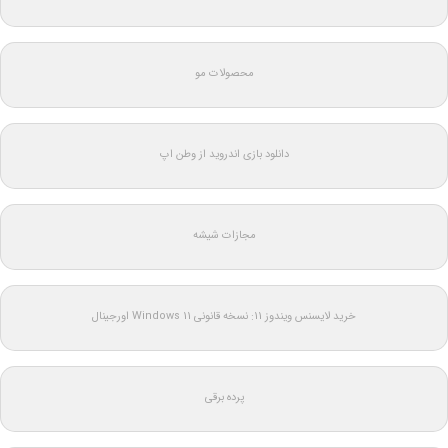
محصولات مو
دانلود بازی اندروید از وطن اپ
مجازات شیشه
خرید لایسنس ویندوز 11: نسخه قانونی Windows 11 اورجینال
پرده برقی