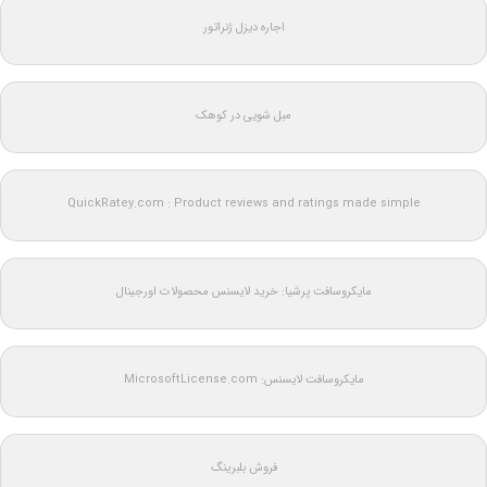
اجاره دیزل ژنراتور
مبل شویی در کوهک
QuickRatey.com : Product reviews and ratings made simple
مایکروسافت پرشیا: خرید لایسنس محصولات اورجینال
مایکروسافت لایسنس: MicrosoftLicense.com
فروش بلبرینگ