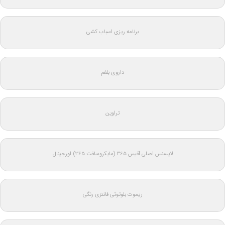
برنامه ریزی اسباب کشی
داروی بلغم
تراوین
لایسنس اصلی آفیس ۳۶۵ (مایکروسافت ۳۶۵) اورجینال
ریموت بلوتوثی فانتزی رنگی