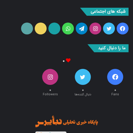
شبکه های اجتماعی
فیس
توییتر
اینستاگرام
تلگرام
واتس
آپارات
ایتا
RSS
بوک
آپ
ما را دنبال کنید
۰
۰
۰
۰
Fans
دنبال کننده‌ها
Followers