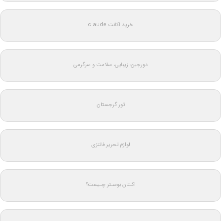
خرید اکانت claude
دورجین؛ زیبایی، سلامت و سرگرمی
تور گرجستان
لوازم تحریر فانتزی
اکـتان بوسـتر چـیست؟