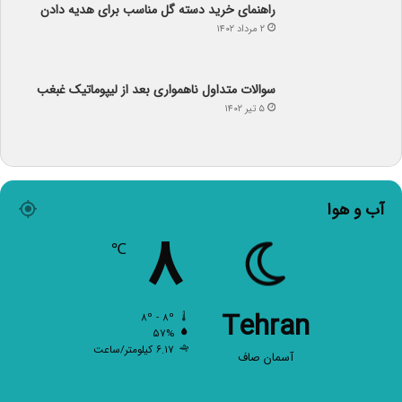
۲ مرداد ۱۴۰۲
سوالات متداول ناهمواری بعد از لیپوماتیک غبغب
۵ تیر ۱۴۰۲
آب و هوا
۸
℃
Tehran
۸º - ۸º
۵۷%
۶.۱۷ کیلومتر/ساعت
آسمان صاف