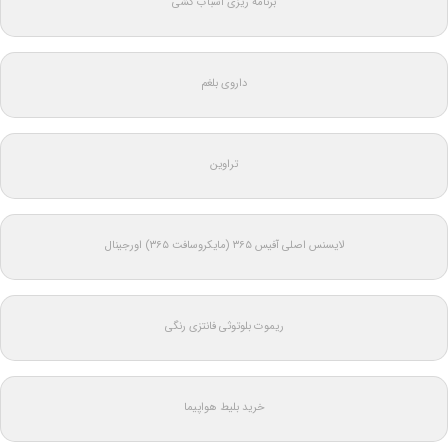
برنامه ریزی اسباب کشی
داروی بلغم
تراوین
لایسنس اصلی آفیس ۳۶۵ (مایکروسافت ۳۶۵) اورجینال
ریموت بلوتوثی فانتزی رنگی
خرید بلیط هواپیما