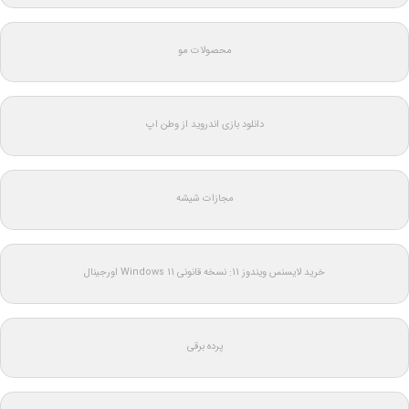
محصولات مو
دانلود بازی اندروید از وطن اپ
مجازات شیشه
خرید لایسنس ویندوز 11: نسخه قانونی Windows 11 اورجینال
پرده برقی