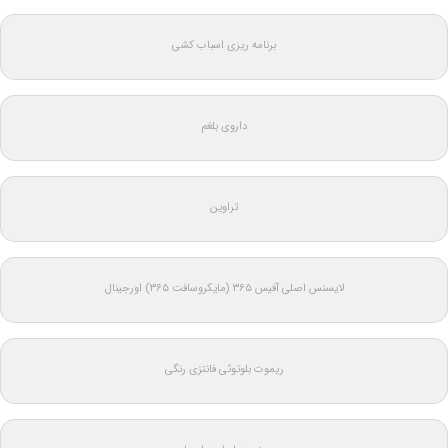
برنامه ریزی اسباب کشی
داروی بلغم
تراوین
لایسنس اصلی آفیس ۳۶۵ (مایکروسافت ۳۶۵) اورجینال
ریموت بلوتوثی فانتزی رنگی