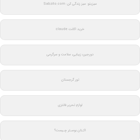
سبزیتو: سبز زندگی کن: Sabzito.com
خرید اکانت claude
دورجین؛ زیبایی، سلامت و سرگرمی
تور گرجستان
لوازم تحریر فانتزی
اکـتان بوسـتر چـیست؟