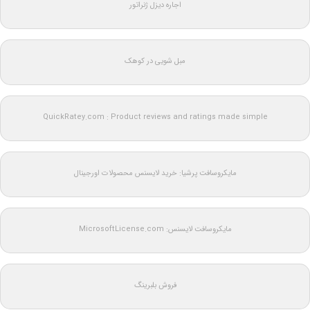
اجاره دیزل ژنراتور
مبل شویی در کوهک
QuickRatey.com : Product reviews and ratings made simple
مایکروسافت پرشیا: خرید لایسنس محصولات اورجینال
مایکروسافت لایسنس: MicrosoftLicense.com
فروش بلبرینگ