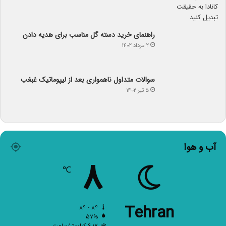
راهنمای خرید دسته گل مناسب برای هدیه دادن
۲ مرداد ۱۴۰۲
سوالات متداول ناهمواری بعد از لیپوماتیک غبغب
۵ تیر ۱۴۰۲
آب و هوا
۸
℃
Tehran
۸º - ۸º
۵۷%
۶.۱۷ کیلومتر/ساعت
آسمان صاف