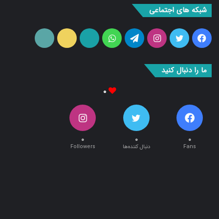
فیس
توییتر
اینستاگرام
تلگرام
واتس
آپارات
ایتا
RSS
بوک
آپ
ما را دنبال کنید
۰
۰
۰
۰
Fans
دنبال کننده‌ها
Followers