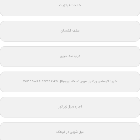
خدمات ترانزیت
سقف کشسان
درب ضد حریق
خرید لایسنس ویندوز سرور: نسخه اورجینال Windows Server 2025
اجاره دیزل ژنراتور
مبل شویی در کوهک