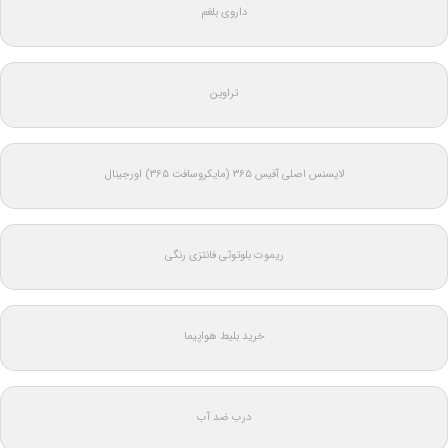
داروی بلغم
تراوین
لایسنس اصلی آفیس ۳۶۵ (مایکروسافت ۳۶۵) اورجینال
ریموت بلوتوثی فانتزی رنگی
خرید بلیط هواپیما
درب ضد آب