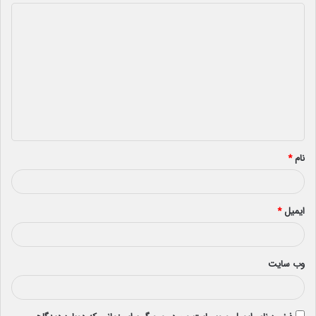
د
ی
د
گ
ا
ه
*
نام
*
ایمیل
*
وب‌ سایت