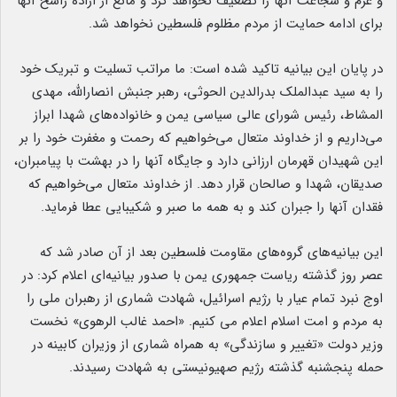
و عزم و شجاعت آنها را تضعیف نخواهد کرد و مانع از اراده راسخ آنها
برای ادامه حمایت از مردم مظلوم فلسطین نخواهد شد.
در پایان این بیانیه تاکید شده است: ما مراتب تسلیت و تبریک خود
را به سید عبدالملک بدرالدین الحوثی، رهبر جنبش انصارالله، مهدی
المشاط، رئیس شورای عالی سیاسی یمن و خانواده‌های شهدا ابراز
می‌داریم و از خداوند متعال می‌خواهیم که رحمت و مغفرت خود را بر
این شهیدان قهرمان ارزانی دارد و جایگاه آنها را در بهشت با پیامبران،
صدیقان، شهدا و صالحان قرار دهد. از خداوند متعال می‌خواهیم که
فقدان آنها را جبران کند و به همه ما صبر و شکیبایی عطا فرماید.
این بیانیه‌های گروه‌های مقاومت فلسطین بعد از آن صادر شد که
عصر روز گذشته ریاست جمهوری یمن با صدور بیانیه‌ای اعلام کرد: در
اوج نبرد تمام عیار با رژیم اسرائیل، شهادت شماری از رهبران ملی را
به مردم و امت اسلام اعلام می کنیم. «احمد غالب الرهوی» نخست
وزیر دولت «تغییر و سازندگی» به همراه شماری از وزیران کابینه در
حمله پنجشنبه گذشته رژیم صهیونیستی به شهادت رسیدند.