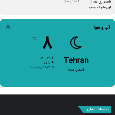
۵ تیر ۱۴۰۲
آب و هوا
۸
℃
Tehran
۸º - ۸º
۵۷%
۶.۱۷ کیلومتر/ساعت
آسمان صاف
صفحات اصلی