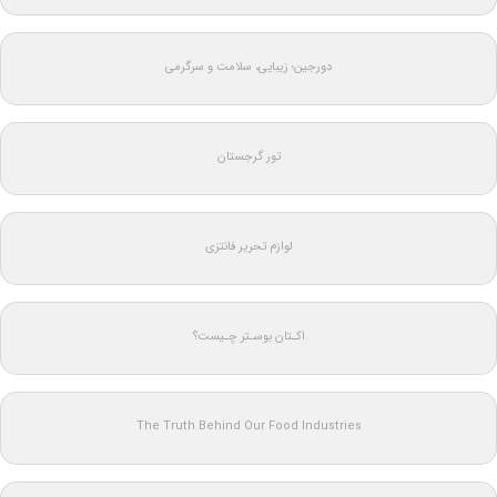
دورجین؛ زیبایی، سلامت و سرگرمی
تور گرجستان
لوازم تحریر فانتزی
اکـتان بوسـتر چـیست؟
The Truth Behind Our Food Industries