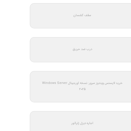
سقف کشسان
درب ضد حریق
خرید لایسنس ویندوز سرور: نسخه اورجینال Windows Server
2025
اجاره دیزل ژنراتور