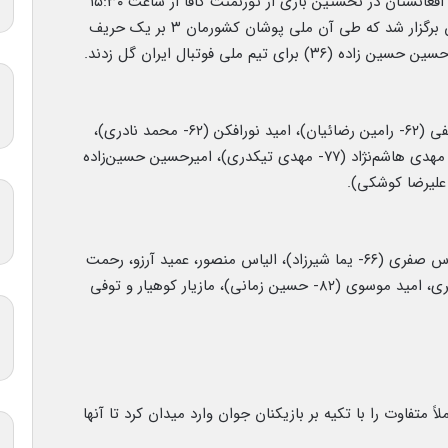
به گزارش نبأپرس، دیدار تیم‌های ملی فوتبال ایران و افغانستان در نخستین بازی از تورنمنت کافا از ساعت ۱۵:۳۰
امروز حمعه در ورزشگاه حصار شهر دوشنبه تاجیکستان برگزار شد که طی آن ملی پوشان کشورمان ۳ بر یک حریف
سید پیام نیازمند، عارف آقاسی، علی نعمتی، آریا یوسفی (۶۲- رامین رضائیان)، امید نورافکن (۶۲- محمد نادری)،
روزبه چشمی، مهران احمدی (۷۷- محمد خدابنده‌لو)، مهدی هاشم‌نژاد (۷۷- مهدی تیکدری)، امیرحسین حسین‌زاده
فیصل حمیدی، شریف محمد، مصور احدی (۴۶- توماس صفری (۶۶- یما شیرزاد)، الیاس منصور، عمید آرزو، رحمت
اکبری (۳۹- علیرضا پناهی)، نعیم رحیمی، ذوالفقار نظری، امید موسوی (۸۲- حسین زمانی)، مازیار کوهیار و توفی
ً متفاوت را با تکیه بر بازیکنان جوان وارد میدان کرد تا آنها