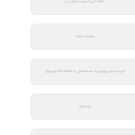
دانلود بازی اندروید از وطن اپ
مجازات شیشه
خرید لایسنس ویندوز 11: نسخه قانونی Windows 11 اورجینال
پرده برقی