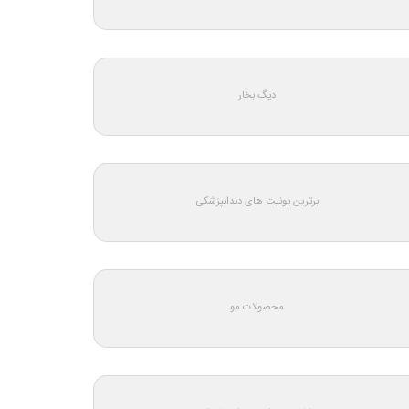
دیگ بخار
برترین یونیت های دندانپزشکی
محصولات مو