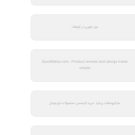
مبل شویی در کوهک
QuickRatey.com : Product reviews and ratings made
simple
مایکروسافت پرشیا: خرید لایسنس محصولات اورجینال