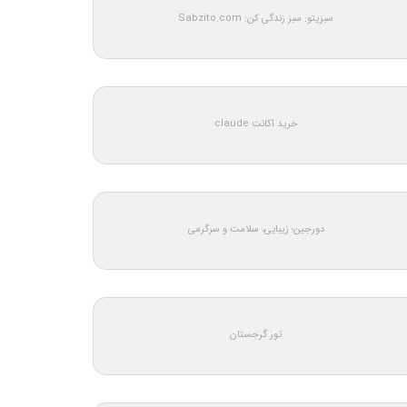
سبزیتو: سبز زندگی کن: Sabzito.com
خرید اکانت claude
دورجین؛ زیبایی، سلامت و سرگرمی
تور گرجستان