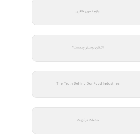
لوازم تحریر فانتزی
اکـتان بوسـتر چـیست؟
The Truth Behind Our Food Industries
خدمات ترانزیت