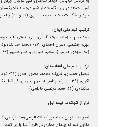
خود را شکست دادند. مجید علیاری (۲۶ و ۶۴) و امیرحسین حسین زاده (۳۶) برای تیم ملی فوتبال ایران گل زدند.
ترکیب تیم ملی ایران:
(۹۰- مهدی طارمی)، مجید علیاری و علی علیپور (۶۲- علیرضا کوشکی).
ترکیب تیم ملی افغانستان:
سکندری (۶۶- سید مرتضی فاطمی).
فرار از شوک در نیمه اول
امیر قلعه نویی همانطور که انتظار می‌رفت ترکیبی کاملا
مقابل تیم نه چندان مطرح در قاره آسیا بازی کنند.