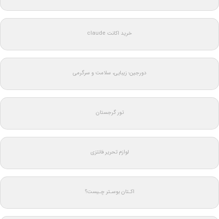
خرید اکانت claude
دورجین؛ زیبایی، سلامت و سرگرمی
تور گرجستان
لوازم تحریر فانتزی
اکـتان بوسـتر چـیست؟