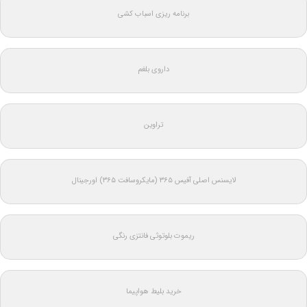
برنامه ریزی اسباب کشی
داروی بلغم
تراوین
لایسنس اصلی آفیس ۳۶۵ (مایکروسافت ۳۶۵) اورجینال
ریموت بلوتوثی فانتزی رنگی
خرید بلیط هواپیما