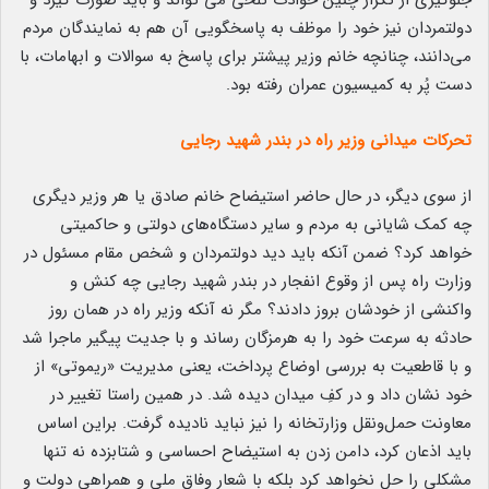
جلوگیری از تکرار چنین حوادث تلخی می تواند و باید صورت گیرد و
دولتمردان نیز خود را موظف به پاسخگویی آن هم به نمایندگان مردم
می‌دانند، چنانچه خانم وزیر پیشتر برای پاسخ به سوالات و ابهامات، با
دست پُر به کمیسیون عمران رفته بود.
تحرکات میدانی وزیر راه در بندر شهید رجایی
از سوی دیگر، در حال حاضر استیضاح خانم صادق یا هر وزیر دیگری
چه کمک شایانی به مردم و سایر دستگاه‌های دولتی و حاکمیتی
خواهد کرد؟ ضمن آنکه باید دید دولتمردان و شخص مقام مسئول در
وزارت راه پس از وقوع انفجار در بندر شهید رجایی چه کنش و
واکنشی از خودشان بروز دادند؟ مگر نه آنکه وزیر راه در همان روز
حادثه به سرعت خود را به هرمزگان رساند و با جدیت پیگیر ماجرا شد
و با قاطعیت به بررسی اوضاع پرداخت، یعنی مدیریت «ریموتی» از
خود نشان داد و در کفِ میدان دیده شد. در همین راستا تغییر در
معاونت حمل‌ونقل وزارتخانه را نیز نباید نادیده گرفت.
براین اساس
باید اذعان کرد، دامن زدن به استیضاح احساسی و شتابزده نه تنها
مشکلی را حل نخواهد کرد بلکه با شعار وفاق ملی و همراهی دولت و