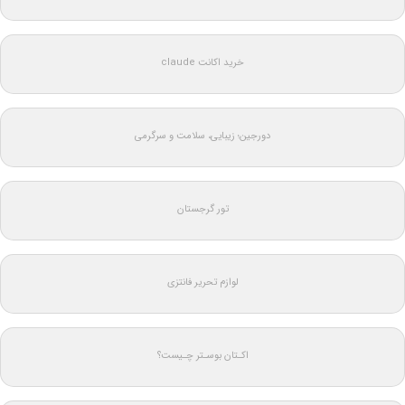
خرید اکانت claude
دورجین؛ زیبایی، سلامت و سرگرمی
تور گرجستان
لوازم تحریر فانتزی
اکـتان بوسـتر چـیست؟