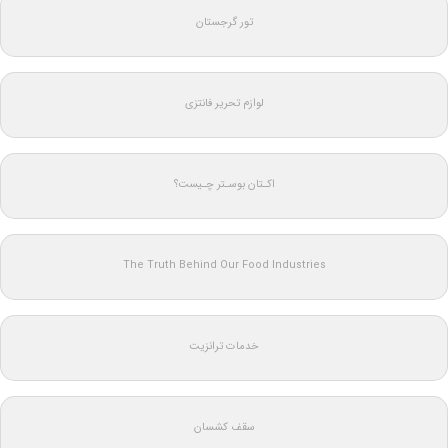
تور گرجستان
لوازم تحریر فانتزی
اکـتان بوسـتر چـیست؟
The Truth Behind Our Food Industries
خدمات ترانزیت
سقف کشسان