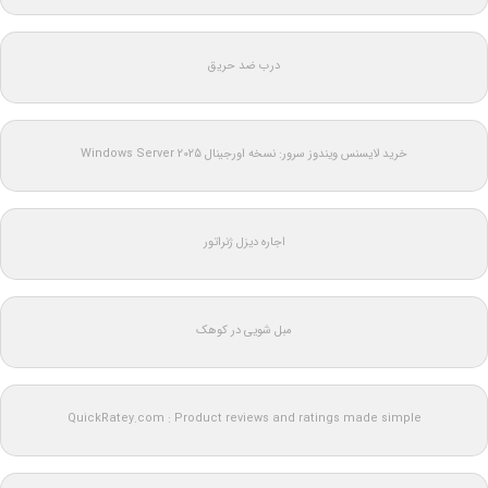
درب ضد حریق
خرید لایسنس ویندوز سرور: نسخه اورجینال Windows Server 2025
اجاره دیزل ژنراتور
مبل شویی در کوهک
QuickRatey.com : Product reviews and ratings made simple