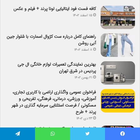
کافه فست فود ایتالیایی لونا پرند + فیلم و عکس
۱۵ اسفند ۱۴۰۲
راهنمای کامل درباره ست کژوال اسمارت با شلوار جین
آبی روشن
۸ اسفند ۱۴۰۲
بهترین نمایندگی تعمیرات لوازم خانگی ال جی
پردیس در شرق تهران
۲۱ بهمن ۱۴۰۲
فراخوان عمومی واگذاری اراضی با کاربری تجاری،
آموزشی، ورزشی، درمانی، فرهنگی، تفریحی و
مسکونی / فرصت استثنایی سرمایه گذاری در شهر
پرند + طرح
۲۳ دی ۱۴۰۲
افتتاح فست فود باکسی پرند + تصاویر
۲۰ دی ۱۴۰۲
فیس بوک
توییتر
واتس آپ
تلگرام