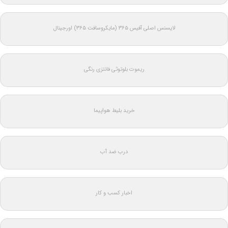
لایسنس اصلی آفیس ۳۶۵ (مایکروسافت ۳۶۵) اورجینال
ریموت بلوتوثی فانتزی رنگی
خرید بلیط هواپیما
درب ضد آب
اخبار کسب و کار