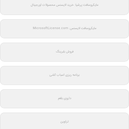
مایکروسافت پرشیا: خرید لایسنس محصولات اورجینال
مایکروسافت لایسنس: MicrosoftLicense.com
فروش بلبرینگ
برنامه ریزی اسباب کشی
داروی بلغم
تراوین