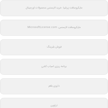
مایکروسافت پرشیا: خرید لایسنس محصولات اورجینال
مایکروسافت لایسنس: MicrosoftLicense.com
فروش بلبرینگ
برنامه ریزی اسباب کشی
داروی بلغم
تراوین