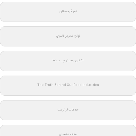
تور گرجستان
لوازم تحریر فانتزی
اکـتان بوسـتر چـیست؟
The Truth Behind Our Food Industries
خدمات ترانزیت
سقف کشسان