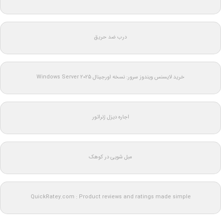
درب ضد حریق
خرید لایسنس ویندوز سرور: نسخه اورجینال Windows Server 2025
اجاره دیزل ژنراتور
مبل شویی در کوهک
QuickRatey.com : Product reviews and ratings made simple