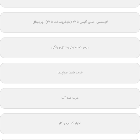
لایسنس اصلی آفیس ۳۶۵ (مایکروسافت ۳۶۵) اورجینال
ریموت بلوتوثی فانتزی رنگی
خرید بلیط هواپیما
درب ضد آب
اخبار کسب و کار