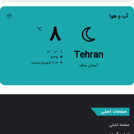
آب و هوا
۸
℃
Tehran
۸º - ۸º
۵۷%
۶.۱۷ کیلومتر/ساعت
آسمان صاف
صفحات اصلی
صفحه اصلی