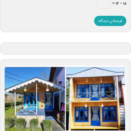
۱۸ − ۱۲ =