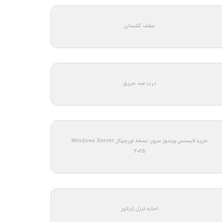
سقف کشسان
درب ضد حریق
خرید لایسنس ویندوز سرور: نسخه اورجینال Windows Server
2025
اجاره دیزل ژنراتور