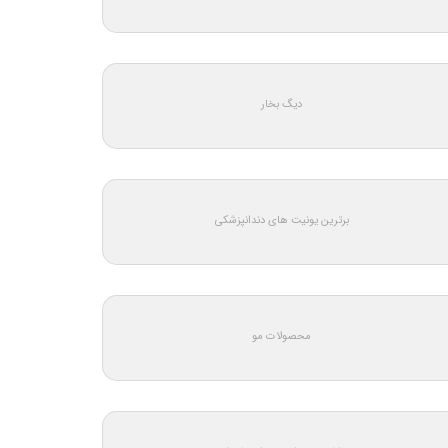
دیگ بخار
برترین یونیت های دندانپزشکی
محصولات مو