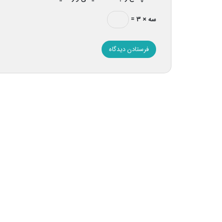
سه × ۳ =