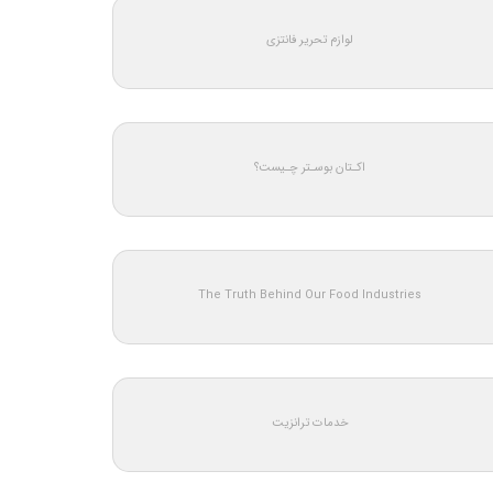
لوازم تحریر فانتزی
اکـتان بوسـتر چـیست؟
The Truth Behind Our Food Industries
خدمات ترانزیت