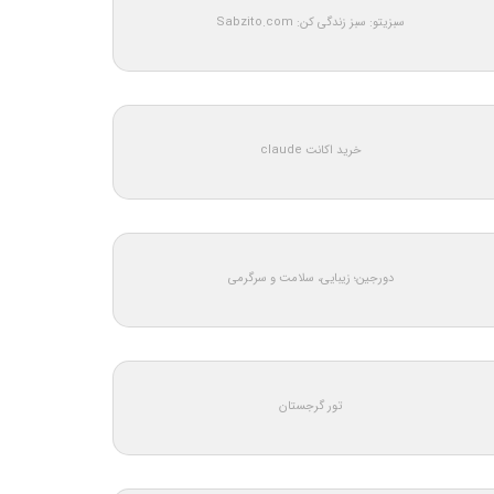
سبزیتو: سبز زندگی کن: Sabzito.com
خرید اکانت claude
دورجین؛ زیبایی، سلامت و سرگرمی
تور گرجستان