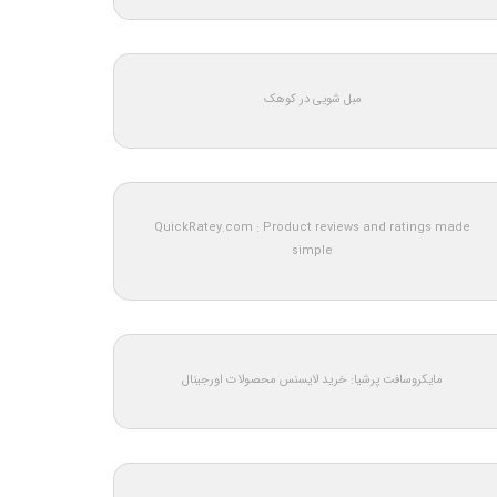
مبل شویی در کوهک
QuickRatey.com : Product reviews and ratings made
simple
مایکروسافت پرشیا: خرید لایسنس محصولات اورجینال