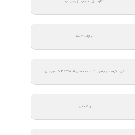
دانلود بازی اندروید از وطن اپ
مجازات شیشه
خرید لایسنس ویندوز 11: نسخه قانونی Windows 11 اورجینال
پرده برقی