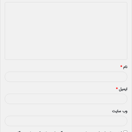
د
ی
د
گ
ا
ه
*
نام
*
ایمیل
*
وب‌ سایت