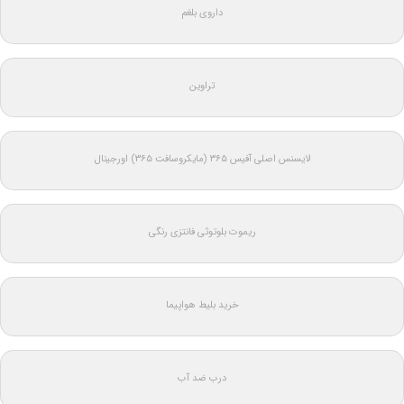
داروی بلغم
تراوین
لایسنس اصلی آفیس ۳۶۵ (مایکروسافت ۳۶۵) اورجینال
ریموت بلوتوثی فانتزی رنگی
خرید بلیط هواپیما
درب ضد آب