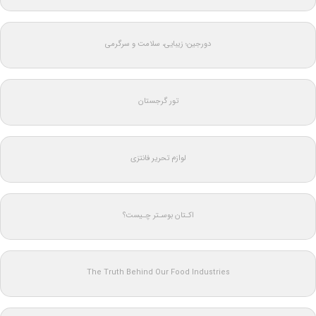
دورجین؛ زیبایی، سلامت و سرگرمی
تور گرجستان
لوازم تحریر فانتزی
اکـتان بوسـتر چـیست؟
The Truth Behind Our Food Industries