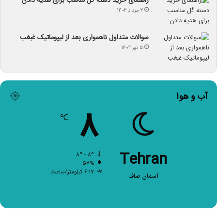
۲ مرداد ۱۴۰۲
سوالات متداول ناهمواری بعد از لیپوماتیک غبغب
۵ تیر ۱۴۰۲
آب و هوا
۸
℃
Tehran
۸º - ۸º
۵۷%
۶.۱۷ کیلومتر/ساعت
آسمان صاف