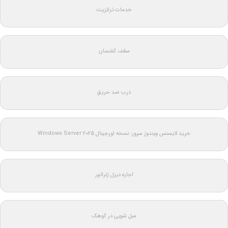
خدمات ترانزیت
سقف کشسان
درب ضد حریق
خرید لایسنس ویندوز سرور: نسخه اورجینال Windows Server 2025
اجاره دیزل ژنراتور
مبل شویی در کوهک