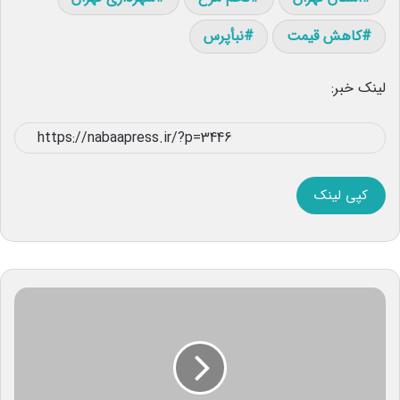
کاهش قیمت
نبأپرس
لینک خبر:
کپی لینک