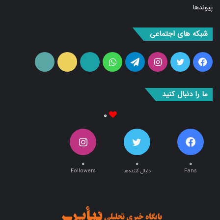
شبکه های اجتماعی
فیس
توییتر
اینستاگرام
تلگرام
واتس
آپارات
ایتا
RSS
بوک
آپ
ما را دنبال کنید
۰
۰
۰
۰
Fans
دنبال کننده‌ها
Followers