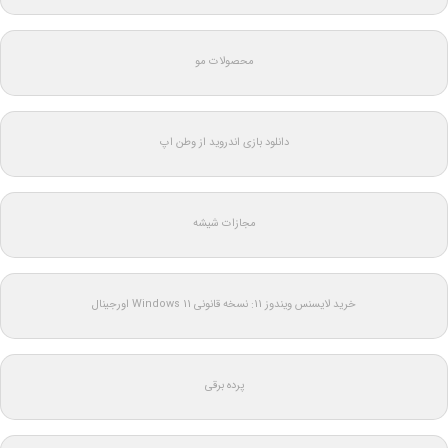
محصولات مو
دانلود بازی اندروید از وطن اپ
مجازات شیشه
خرید لایسنس ویندوز 11: نسخه قانونی Windows 11 اورجینال
پرده برقی