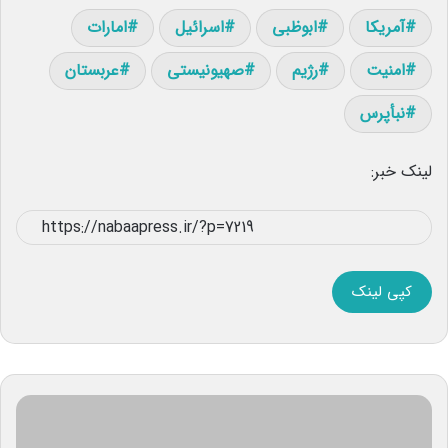
آمریکا
ابوظبی
اسرائیل
امارات
امنیت
رژیم
صهیونیستی
عربستان
نبأپرس
لینک خبر:
کپی لینک