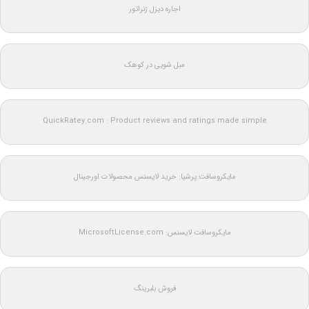
اجاره دیزل ژنراتور
مبل شویی در کوهک
QuickRatey.com : Product reviews and ratings made simple
مایکروسافت پرشیا: خرید لایسنس محصولات اورجینال
مایکروسافت لایسنس: MicrosoftLicense.com
فروش بلبرینگ