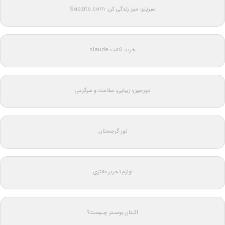
سبزیتو: سبز زندگی کن: Sabzito.com
خرید اکانت claude
دورجین؛ زیبایی، سلامت و سرگرمی
تور گرجستان
لوازم تحریر فانتزی
اکـتان بوسـتر چـیست؟