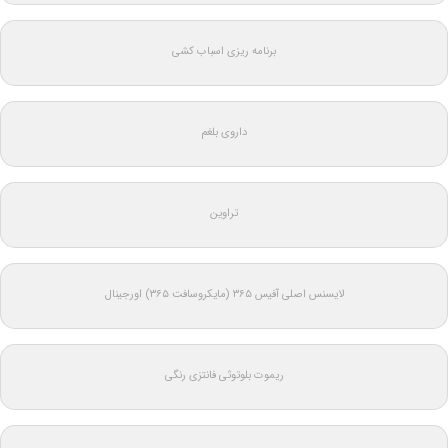
برنامه ریزی اسباب کشی
داروی بلغم
تراوین
لایسنس اصلی آفیس ۳۶۵ (مایکروسافت ۳۶۵) اورجینال
ریموت بلوتوثی فانتزی رنگی