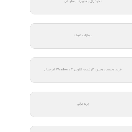
دانلود بازی اندروید از وطن اپ
مجازات شیشه
خرید لایسنس ویندوز 11: نسخه قانونی Windows 11 اورجینال
پرده برقی