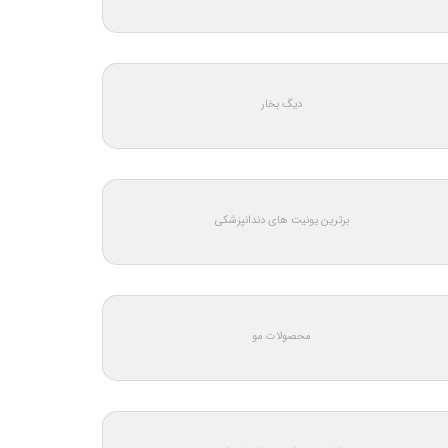
دیگ بخار
برترین یونیت های دندانپزشکی
محصولات مو