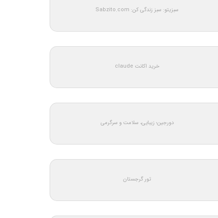
سبزیتو: سبز زندگی کن: Sabzito.com
خرید اکانت claude
دورجین؛ زیبایی، سلامت و سرگرمی
تور گرجستان