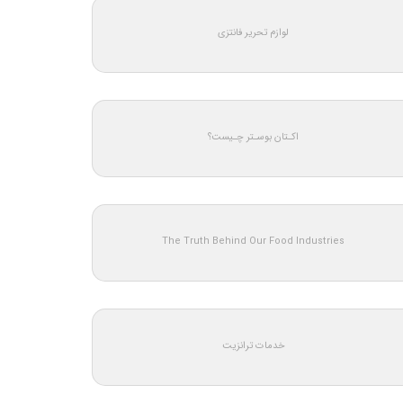
لوازم تحریر فانتزی
اکـتان بوسـتر چـیست؟
The Truth Behind Our Food Industries
خدمات ترانزیت