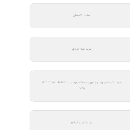
سقف کشسان
درب ضد حریق
خرید لایسنس ویندوز سرور: نسخه اورجینال Windows Server
2025
اجاره دیزل ژنراتور