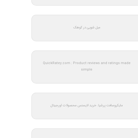
مبل شویی در کوهک
QuickRatey.com : Product reviews and ratings made
simple
مایکروسافت پرشیا: خرید لایسنس محصولات اورجینال