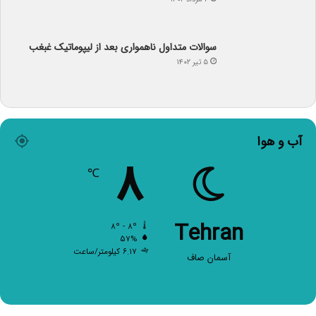
سوالات متداول ناهمواری بعد از لیپوماتیک غبغب
۵ تیر ۱۴۰۲
آب و هوا
۸
℃
Tehran
۸º - ۸º
۵۷%
۶.۱۷ کیلومتر/ساعت
آسمان صاف