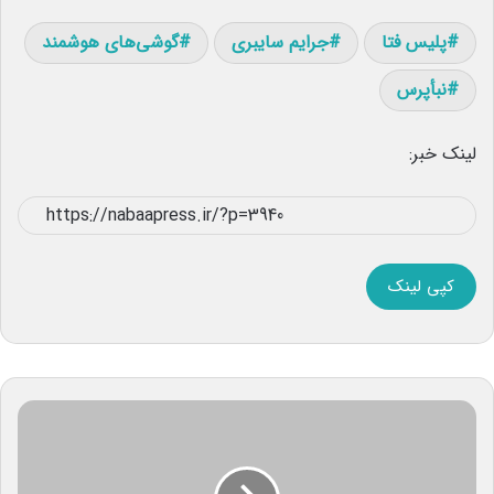
پلیس فتا
جرایم سایبری
گوشی‌های هوشمند
نبأپرس
لینک خبر:
کپی لینک