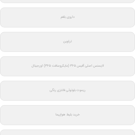
داروی بلغم
تراوین
لایسنس اصلی آفیس ۳۶۵ (مایکروسافت ۳۶۵) اورجینال
ریموت بلوتوثی فانتزی رنگی
خرید بلیط هواپیما