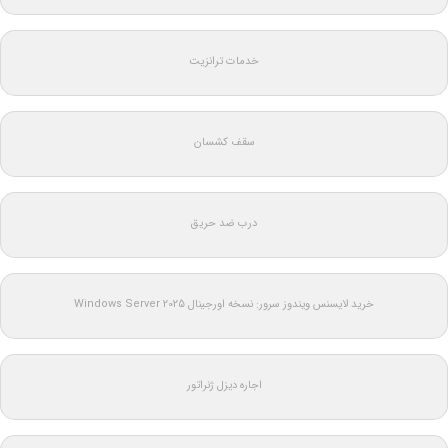
خدمات ترانزیت
سقف کشسان
درب ضد حریق
خرید لایسنس ویندوز سرور: نسخه اورجینال Windows Server 2025
اجاره دیزل ژنراتور