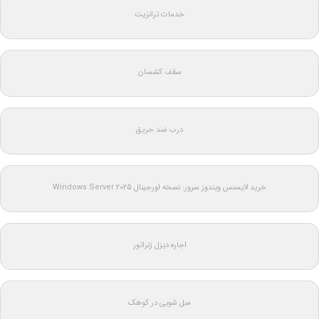
خدمات ترانزیت
سقف کشسان
درب ضد حریق
خرید لایسنس ویندوز سرور: نسخه اورجینال Windows Server 2025
اجاره دیزل ژنراتور
مبل شویی در کوهک