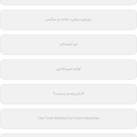
دورجین؛ زیبایی، سلامت و سرگرمی
تور گرجستان
لوازم تحریر فانتزی
اکـتان بوسـتر چـیست؟
The Truth Behind Our Food Industries