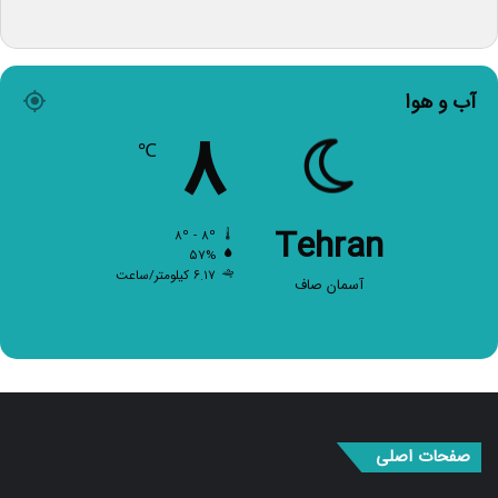
آب و هوا
۸
℃
Tehran
۸º - ۸º
۵۷%
۶.۱۷ کیلومتر/ساعت
آسمان صاف
صفحات اصلی
صفحه اصلی