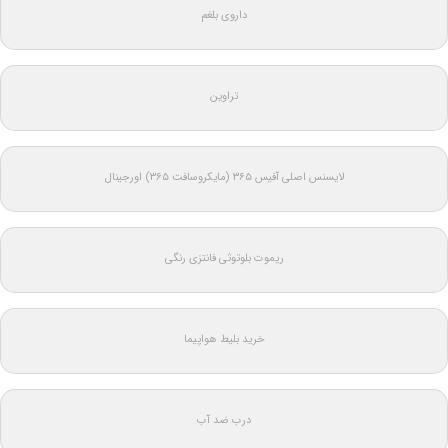
داروی بلغم
تراوین
لایسنس اصلی آفیس ۳۶۵ (مایکروسافت ۳۶۵) اورجینال
ریموت بلوتوثی فانتزی رنگی
خرید بلیط هواپیما
درب ضد آب