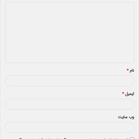
د
ی
د
گ
ا
ه
*
نام
*
ایمیل
*
وب‌ سایت