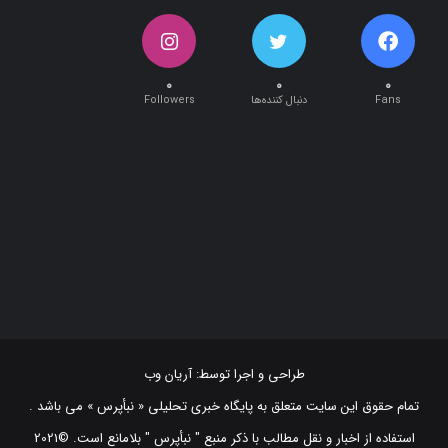
۰
۰
۰
Fans
دنبال کننده‌ها
Followers
طراحی و اجرا توسط:
آریان وب
تمام حقوق این سایت متعلق به پایگاه خبری تحلیلی « نبأپرس » می باشد .
استفاده از اخبار و نقل مطالب با ذکر منبع "‌ نبأپرس " بلامانع است. ©2021
NabaaPress News Agency (www.nabaapress.ir). All rights reserved