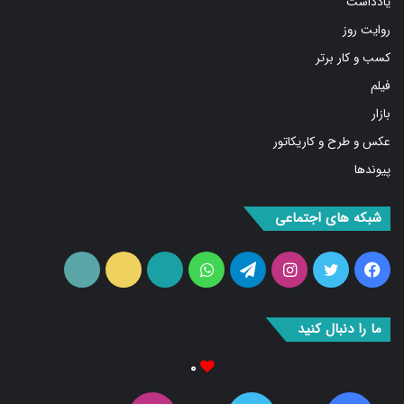
یادداشت
روایت روز
کسب و کار برتر
فیلم
بازار
عکس و طرح و کاریکاتور
پیوندها
شبکه های اجتماعی
فیس
توییتر
اینستاگرام
تلگرام
واتس
آپارات
ایتا
RSS
بوک
آپ
ما را دنبال کنید
۰