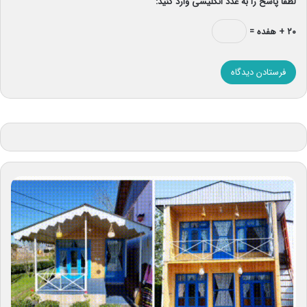
لطفا پاسخ را به عدد انگلیسی وارد کنید:
۲۰ + هفده =