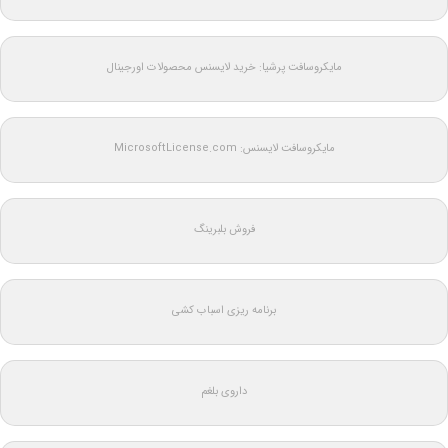
مایکروسافت پرشیا: خرید لایسنس محصولات اورجینال
مایکروسافت لایسنس: MicrosoftLicense.com
فروش بلبرینگ
برنامه ریزی اسباب کشی
داروی بلغم