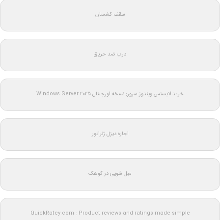
سقف کشسان
درب ضد حریق
خرید لایسنس ویندوز سرور: نسخه اورجینال Windows Server 2025
اجاره دیزل ژنراتور
مبل شویی در کوهک
QuickRatey.com : Product reviews and ratings made simple