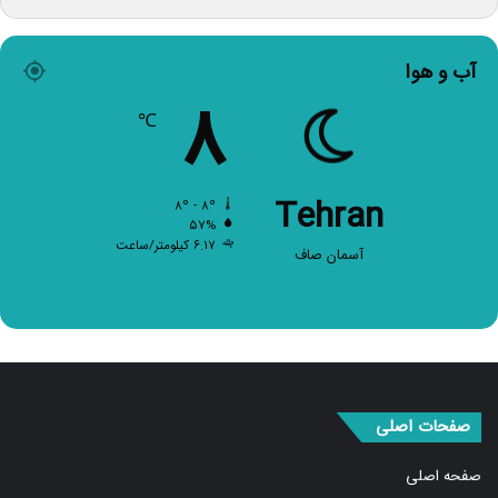
آب و هوا
۸
℃
Tehran
۸º - ۸º
۵۷%
۶.۱۷ کیلومتر/ساعت
آسمان صاف
صفحات اصلی
صفحه اصلی