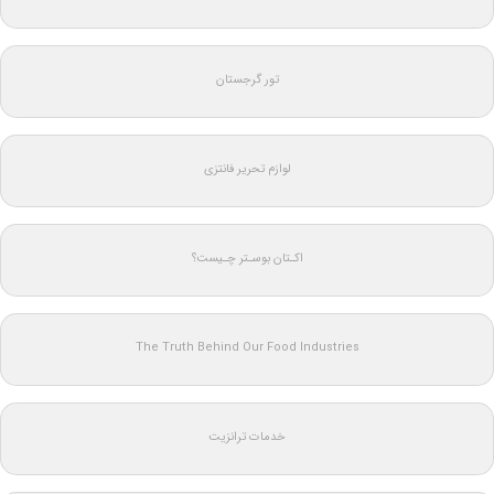
تور گرجستان
لوازم تحریر فانتزی
اکـتان بوسـتر چـیست؟
The Truth Behind Our Food Industries
خدمات ترانزیت