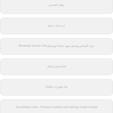
سقف کشسان
درب ضد حریق
خرید لایسنس ویندوز سرور: نسخه اورجینال Windows Server 2025
اجاره دیزل ژنراتور
مبل شویی در کوهک
QuickRatey.com : Product reviews and ratings made simple