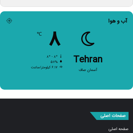
آب و هوا
۸
℃
Tehran
۸º - ۸º
۵۷%
۶.۱۷ کیلومتر/ساعت
آسمان صاف
صفحات اصلی
صفحه اصلی