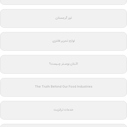
تور گرجستان
لوازم تحریر فانتزی
اکـتان بوسـتر چـیست؟
The Truth Behind Our Food Industries
خدمات ترانزیت