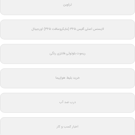
تراوین
لایسنس اصلی آفیس ۳۶۵ (مایکروسافت ۳۶۵) اورجینال
ریموت بلوتوثی فانتزی رنگی
خرید بلیط هواپیما
درب ضد آب
اخبار کسب و کار