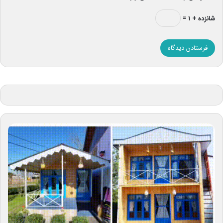
شانزده + ۱ =