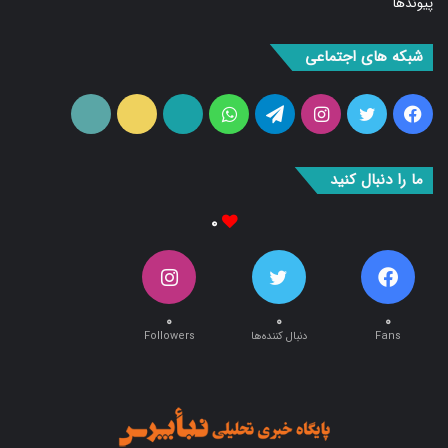
شبکه های اجتماعی
فیس
توییتر
اینستاگرام
تلگرام
واتس
آپارات
ایتا
RSS
بوک
آپ
ما را دنبال کنید
۰
۰
۰
۰
Fans
دنبال کننده‌ها
Followers