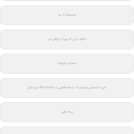
محصولات مو
دانلود بازی اندروید از وطن اپ
مجازات شیشه
خرید لایسنس ویندوز 11: نسخه قانونی Windows 11 اورجینال
پرده برقی