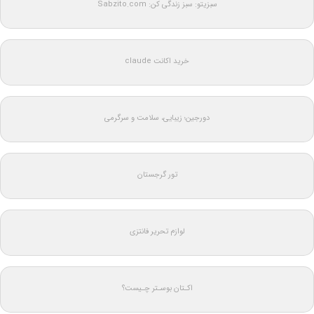
سبزیتو: سبز زندگی کن: Sabzito.com
خرید اکانت claude
دورجین؛ زیبایی، سلامت و سرگرمی
تور گرجستان
لوازم تحریر فانتزی
اکـتان بوسـتر چـیست؟