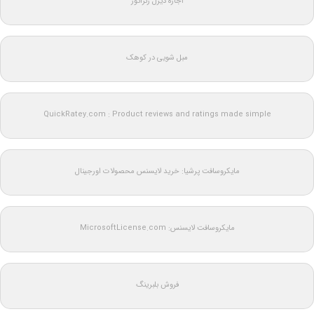
اجاره دیزل ژنراتور
مبل شویی در کوهک
QuickRatey.com : Product reviews and ratings made simple
مایکروسافت پرشیا: خرید لایسنس محصولات اورجینال
مایکروسافت لایسنس: MicrosoftLicense.com
فروش بلبرینگ