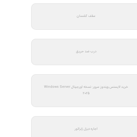
سقف کشسان
درب ضد حریق
خرید لایسنس ویندوز سرور: نسخه اورجینال Windows Server
2025
اجاره دیزل ژنراتور