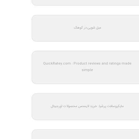
مبل شویی در کوهک
QuickRatey.com : Product reviews and ratings made
simple
مایکروسافت پرشیا: خرید لایسنس محصولات اورجینال