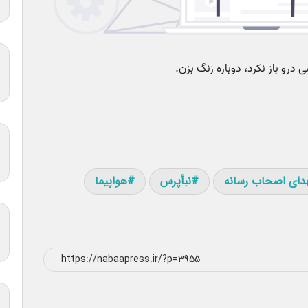
دای اصحاب رسانه
نبأپرس
هواپیما