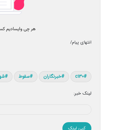
انتهای پیام/
c130
خبرنگاران
سقوط
شه
لینک خبر:
کپی لینک