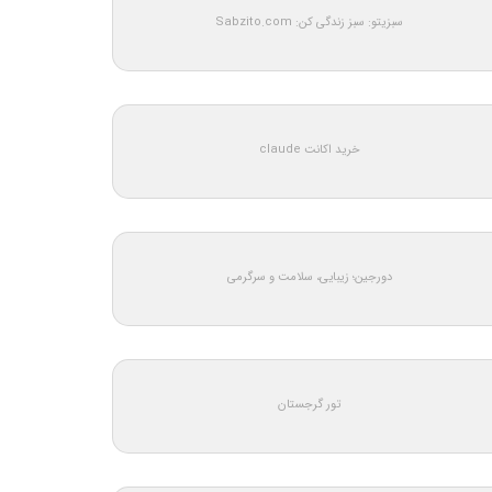
سبزیتو: سبز زندگی کن: Sabzito.com
خرید اکانت claude
دورجین؛ زیبایی، سلامت و سرگرمی
تور گرجستان