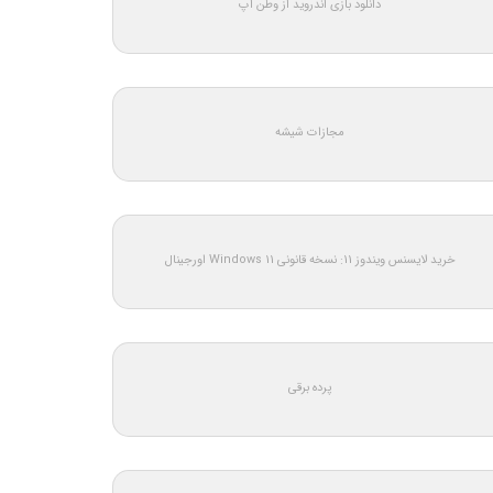
دانلود بازی اندروید از وطن اپ
مجازات شیشه
خرید لایسنس ویندوز 11: نسخه قانونی Windows 11 اورجینال
پرده برقی