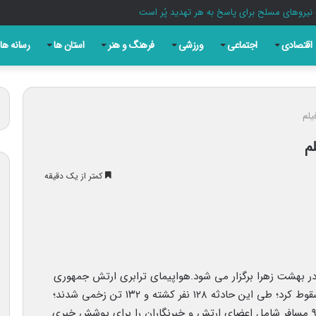
یروهای مسلح برای پاسخ به هر تهدید پُر است
اقتصادی
اجتماعی
ورزشی
فرهنگ و هنر
استان ها
رسانه ها
یلم
م
کمتر از یک دقیقه
در بهشت زهرا برگزار می شود.هواپیمای ترابری ارتش جمهوری
اسلامی ایران حدود ساعت ۱۴ روز ۱۵ آذر سال ۱۳۸۴ سقوط کرد؛ طی این حادثه ۱۲۸ نفر کشته و ۱۳۲ تن زخمی شدند؛
این هواپیمای باری ـ نظامی از نوع سی ۱۳۰ بود و ۹۴ مسافر شامل اعضای ارتش و خبرنگاران را برای پوشش خبری