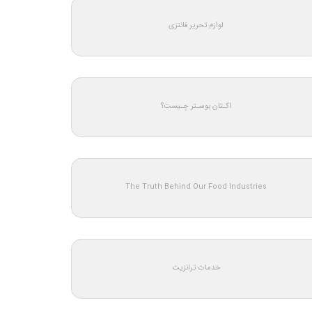
لوازم تحریر فانتزی
اکـتان بوسـتر چـیست؟
The Truth Behind Our Food Industries
خدمات ترانزیت