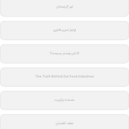
تور گرجستان
لوازم تحریر فانتزی
اکـتان بوسـتر چـیست؟
The Truth Behind Our Food Industries
خدمات ترانزیت
سقف کشسان