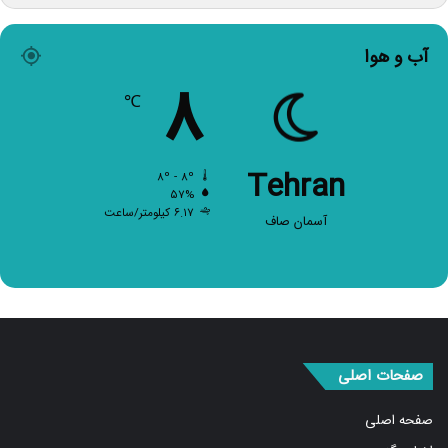
آب و هوا
۸
℃
Tehran
۸º - ۸º
۵۷%
۶.۱۷ کیلومتر/ساعت
آسمان صاف
صفحات اصلی
صفحه اصلی