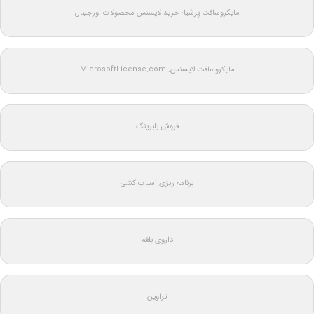
مایکروسافت پرشیا: خرید لایسنس محصولات اورجینال
مایکروسافت لایسنس: MicrosoftLicense.com
فروش بلبرینگ
برنامه ریزی اسباب کشی
داروی بلغم
تراوین