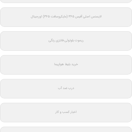
لایسنس اصلی آفیس ۳۶۵ (مایکروسافت ۳۶۵) اورجینال
ریموت بلوتوثی فانتزی رنگی
خرید بلیط هواپیما
درب ضد آب
اخبار کسب و کار