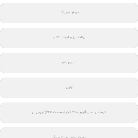
فروش بلبرینگ
برنامه ریزی اسباب کشی
داروی بلغم
تراوین
لایسنس اصلی آفیس ۳۶۵ (مایکروسافت ۳۶۵) اورجینال
ریموت بلوتوثی فانتزی رنگی