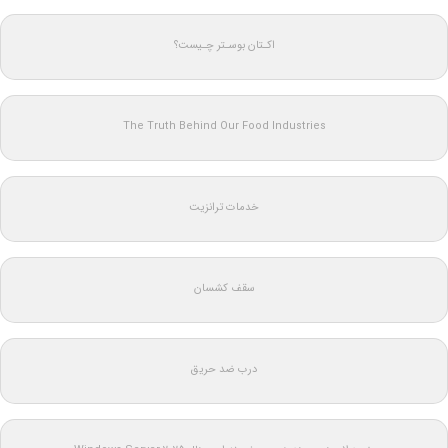
اکـتان بوسـتر چـیست؟
The Truth Behind Our Food Industries
خدمات ترانزیت
سقف کشسان
درب ضد حریق