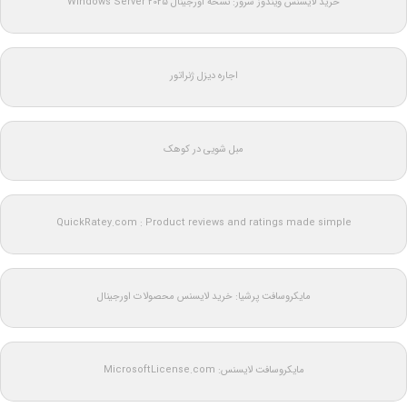
خرید لایسنس ویندوز سرور: نسخه اورجینال Windows Server 2025
اجاره دیزل ژنراتور
مبل شویی در کوهک
QuickRatey.com : Product reviews and ratings made simple
مایکروسافت پرشیا: خرید لایسنس محصولات اورجینال
مایکروسافت لایسنس: MicrosoftLicense.com