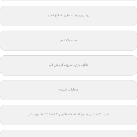
برترین یونیت های دندانپزشکی
محصولات مو
دانلود بازی اندروید از وطن اپ
مجازات شیشه
خرید لایسنس ویندوز 11: نسخه قانونی Windows 11 اورجینال