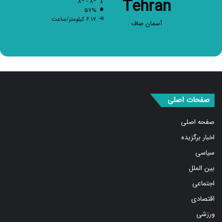
Tehran
۸º - ۸º
۵۷%
۶.۱۷ کیلومتر/ساعت
آسمان صاف
صفحات اصلی
صفحه اصلی
اخبار برگزیده
سیاسی
بین الملل
اجتماعی
اقتصادی
ورزشی