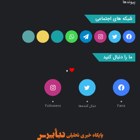
پیوندها
شبکه های اجتماعی
فیس
توییتر
اینستاگرام
تلگرام
واتس
آپارات
ایتا
RSS
بوک
آپ
ما را دنبال کنید
۰
۰
۰
۰
Fans
دنبال کننده‌ها
Followers