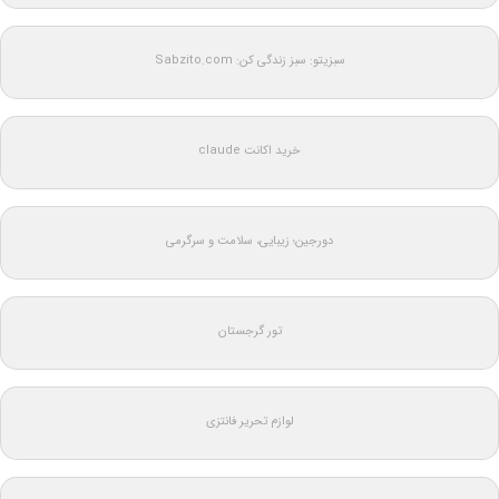
سبزیتو: سبز زندگی کن: Sabzito.com
خرید اکانت claude
دورجین؛ زیبایی، سلامت و سرگرمی
تور گرجستان
لوازم تحریر فانتزی