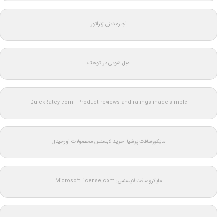
اجاره دیزل ژنراتور
مبل شویی در کوهک
QuickRatey.com : Product reviews and ratings made simple
مایکروسافت پرشیا: خرید لایسنس محصولات اورجینال
مایکروسافت لایسنس: MicrosoftLicense.com