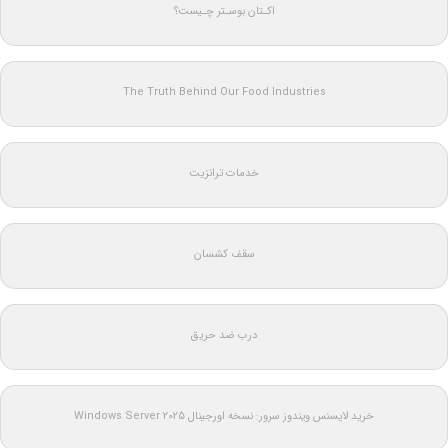
اکـتان بوسـتر چـیست؟
The Truth Behind Our Food Industries
خدمات ترانزیت
سقف کشسان
درب ضد حریق
خرید لایسنس ویندوز سرور: نسخه اورجینال Windows Server 2025