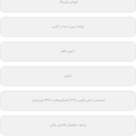
فروش بلبرینگ
برنامه ریزی اسباب کشی
داروی بلغم
تراوین
لایسنس اصلی آفیس ۳۶۵ (مایکروسافت ۳۶۵) اورجینال
ریموت بلوتوثی فانتزی رنگی