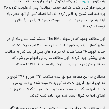
به گزارش
نبأپرس
از پایگاه اینترنتی ام.اس.ان، مطالعاتی که به
بررسی فراوانی و شدت شرایط جدید (عواقب) پس از عفونت کووید-۱۹
پرداخته اند، شروع به ظهور کرده اند، اما تعداد کمی از آنها خطر زیاد
ابتلا به عوارض جدید ناشی از عفونت کووید-۱۹ را در بزرگسالان
توصیف کرده اند.
این مطالعه جدید که در مجله The BMJ منتشر شد، نشان داد از هر
۱۰۰ بزرگسال مبتلا به کووید-۱۹ در سال ۲۰۲۰، ۳۲ نفر به یک نشانه
جدید کووید-۱۹ مبتلا شدند که در ماه های پس از ابتلا نیاز به مراقبت
های پزشکی پیدا کردند. این مطالعه در زمانی انجام می شود که
محققان هنوز در حال بررسی اثرات بلندمدت COVID-۱۹ هستند.
محققان در این مطالعه سوابق بیمه سلامت ۱۳۳ هزار و ۳۶۶ فردی را
که قبل از اول آوریل ۲۰۲۰، به کووید-۱۹ مبتلا شده بودند، بررسی
کردند. آنها هر گونه وضعیت جدیدی را که پس از گذشت ۲۱ روز از
ابتلای آنها به کرونا ایجاد شده بود، یادداشت کردند.
این مطالعه نشان داد که برخی از علایم ایجاد شده در بهبودیافتگان