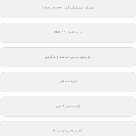
سبزیتو: سبز زندگی کن: Sabzito.com
خرید اکانت claude
دورجین؛ زیبایی، سلامت و سرگرمی
تور گرجستان
لوازم تحریر فانتزی
اکـتان بوسـتر چـیست؟