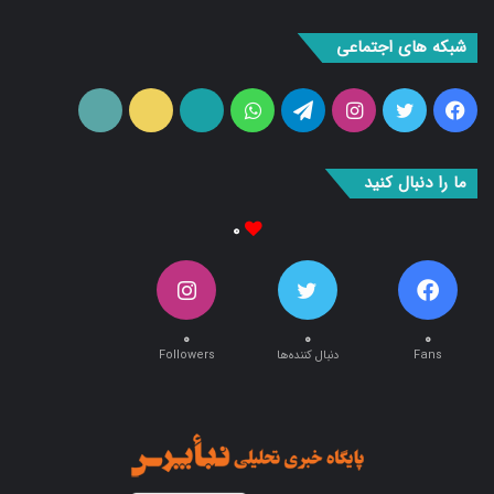
شبکه های اجتماعی
فیس
توییتر
اینستاگرام
تلگرام
واتس
آپارات
ایتا
RSS
بوک
آپ
ما را دنبال کنید
۰
۰
۰
۰
Fans
دنبال کننده‌ها
Followers