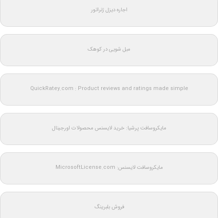
اجاره دیزل ژنراتور
مبل شویی در کوهک
QuickRatey.com : Product reviews and ratings made simple
مایکروسافت پرشیا: خرید لایسنس محصولات اورجینال
مایکروسافت لایسنس: MicrosoftLicense.com
فروش بلبرینگ