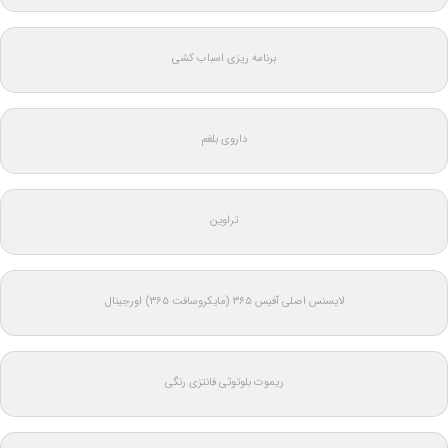
برنامه ریزی اسباب کشی
داروی بلغم
تراوین
لایسنس اصلی آفیس ۳۶۵ (مایکروسافت ۳۶۵) اورجینال
ریموت بلوتوثی فانتزی رنگی