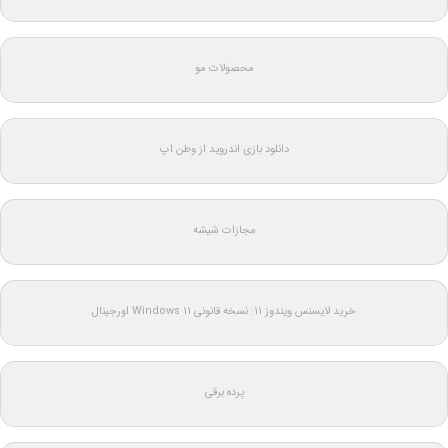
محصولات مو
دانلود بازی اندروید از وطن اپ
مجازات شیشه
خرید لایسنس ویندوز 11: نسخه قانونی Windows 11 اورجینال
پرده برقی