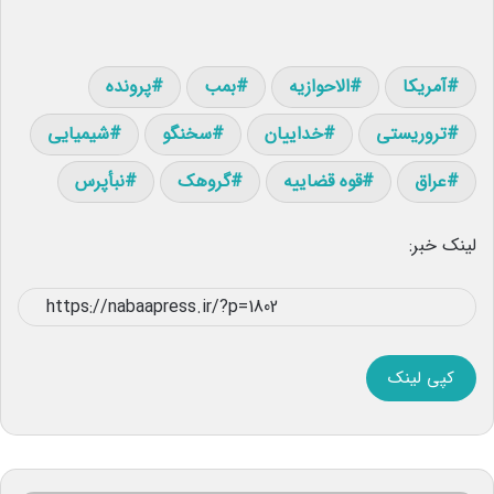
آمریکا
الاحوازیه
بمب
پرونده
تروریستی
خداییان
سخنگو
شیمیایی
عراق
قوه قضاییه
گروهک
نبأپرس
لینک خبر:
کپی لینک