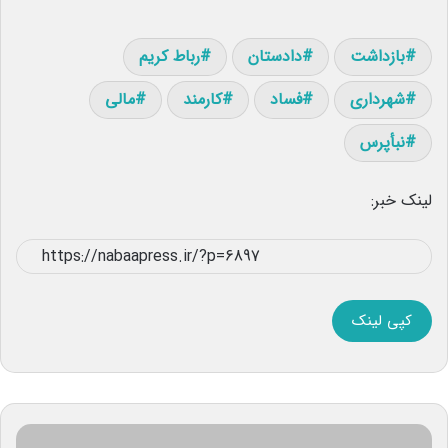
بازداشت
دادستان
رباط کریم
شهرداری
فساد
کارمند
مالی
نبأپرس
لینک خبر:
کپی لینک