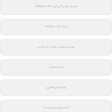
سبزیتو: سبز زندگی کن: Sabzito.com
خرید اکانت claude
دورجین؛ زیبایی، سلامت و سرگرمی
تور گرجستان
لوازم تحریر فانتزی
اکـتان بوسـتر چـیست؟