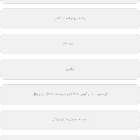
برنامه ریزی اسباب کشی
داروی بلغم
تراوین
لایسنس اصلی آفیس ۳۶۵ (مایکروسافت ۳۶۵) اورجینال
ریموت بلوتوثی فانتزی رنگی