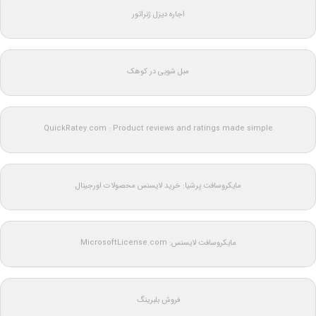
اجاره دیزل ژنراتور
مبل شویی در کوهک
QuickRatey.com : Product reviews and ratings made simple
مایکروسافت پرشیا: خرید لایسنس محصولات اورجینال
مایکروسافت لایسنس: MicrosoftLicense.com
فروش بلبرینگ