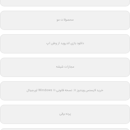
محصولات مو
دانلود بازی اندروید از وطن اپ
مجازات شیشه
خرید لایسنس ویندوز 11: نسخه قانونی Windows 11 اورجینال
پرده برقی