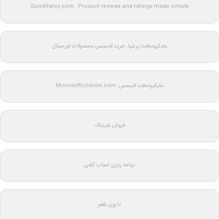
QuickRatey.com : Product reviews and ratings made simple
مایکروسافت پرشیا: خرید لایسنس محصولات اورجینال
مایکروسافت لایسنس: MicrosoftLicense.com
فروش بلبرینگ
برنامه ریزی اسباب کشی
داروی بلغم