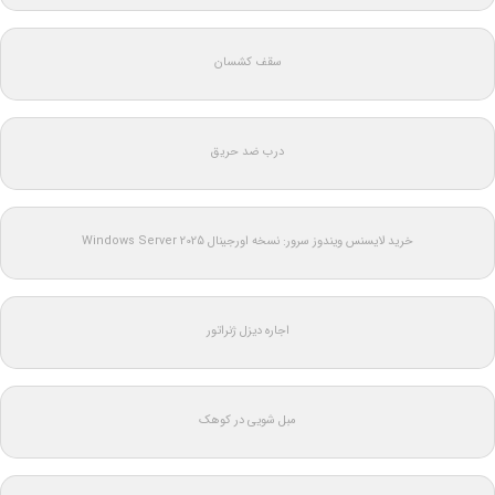
سقف کشسان
درب ضد حریق
خرید لایسنس ویندوز سرور: نسخه اورجینال Windows Server 2025
اجاره دیزل ژنراتور
مبل شویی در کوهک