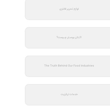
لوازم تحریر فانتزی
اکـتان بوسـتر چـیست؟
The Truth Behind Our Food Industries
خدمات ترانزیت