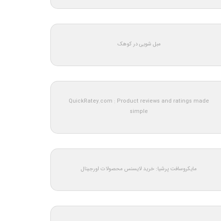
مبل شویی در کوهک
QuickRatey.com : Product reviews and ratings made
simple
مایکروسافت پرشیا: خرید لایسنس محصولات اورجینال