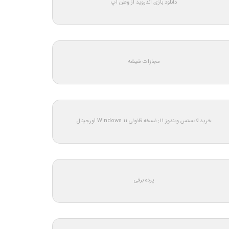
دانلود بازی اندروید از وطن اپ
مجازات شیشه
خرید لایسنس ویندوز 11: نسخه قانونی Windows 11 اورجینال
پرده برقی