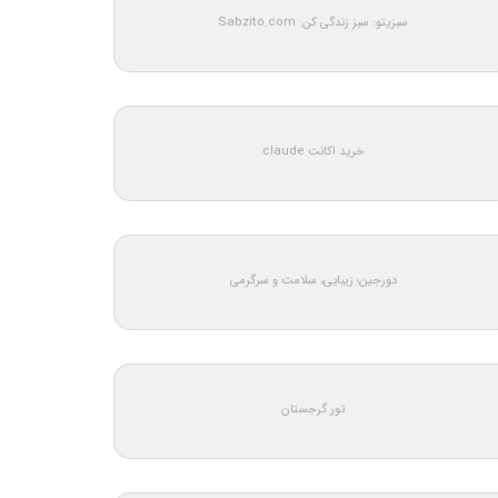
سبزیتو: سبز زندگی کن: Sabzito.com
خرید اکانت claude
دورجین؛ زیبایی، سلامت و سرگرمی
تور گرجستان