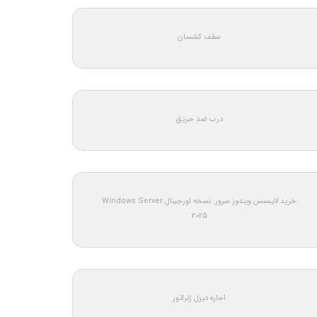
سقف کشسان
درب ضد حریق
خرید لایسنس ویندوز سرور: نسخه اورجینال Windows Server
2025
اجاره دیزل ژنراتور