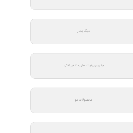
دیگ بخار
برترین یونیت های دندانپزشکی
محصولات مو