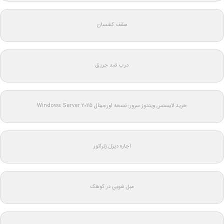
سقف کشسان
درب ضد حریق
خرید لایسنس ویندوز سرور: نسخه اورجینال Windows Server 2025
اجاره دیزل ژنراتور
مبل شویی در کوهک