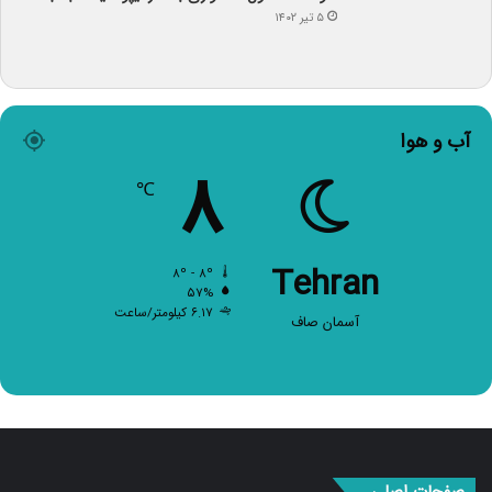
۵ تیر ۱۴۰۲
آب و هوا
۸
℃
Tehran
۸º - ۸º
۵۷%
۶.۱۷ کیلومتر/ساعت
آسمان صاف
صفحات اصلی