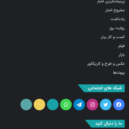
مشروح اخبار
یادداشت
روایت روز
کسب و کار برتر
فیلم
بازار
عکس و طرح و کاریکاتور
پیوندها
شبکه های اجتماعی
فیس
توییتر
اینستاگرام
تلگرام
واتس
آپارات
ایتا
RSS
بوک
آپ
ما را دنبال کنید