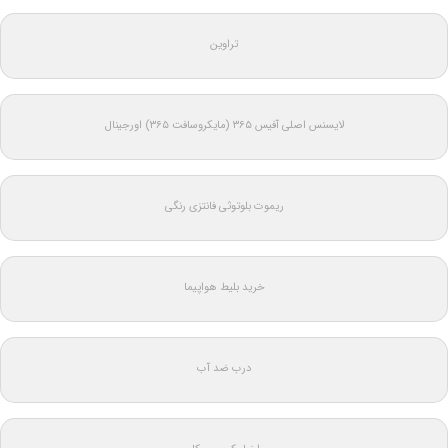
تراوین
لایسنس اصلی آفیس ۳۶۵ (مایکروسافت ۳۶۵) اورجینال
ریموت بلوتوثی فانتزی رنگی
خرید بلیط هواپیما
درب ضد آب