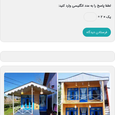
لطفا پاسخ را به عدد انگلیسی وارد کنید:
یک × ۲ =