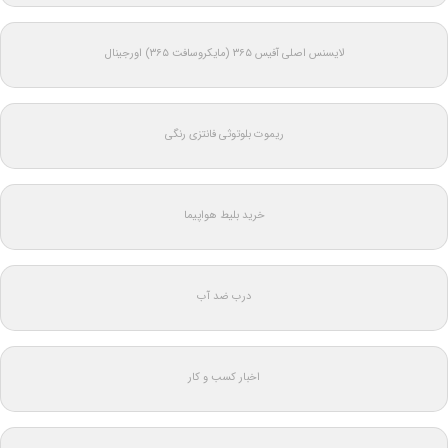
لایسنس اصلی آفیس ۳۶۵ (مایکروسافت ۳۶۵) اورجینال
ریموت بلوتوثی فانتزی رنگی
خرید بلیط هواپیما
درب ضد آب
اخبار کسب و کار