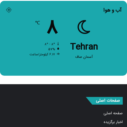
آب و هوا
۸
℃
Tehran
۸º - ۸º
۵۷%
۶.۱۷ کیلومتر/ساعت
آسمان صاف
صفحات اصلی
صفحه اصلی
اخبار برگزیده
سیاسی