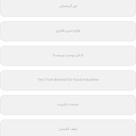
تور گرجستان
لوازم تحریر فانتزی
اکـتان بوسـتر چـیست؟
The Truth Behind Our Food Industries
خدمات ترانزیت
سقف کشسان