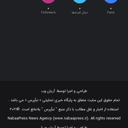
۰
۰
۰
Fans
دنبال کننده‌ها
Followers
طراحی و اجرا توسط:
آریان وب
تمام حقوق این سایت متعلق به پایگاه خبری تحلیلی « نبأپرس » می باشد .
استفاده از اخبار و نقل مطالب با ذکر منبع "‌ نبأپرس " بلامانع است. ©2021
NabaaPress News Agency (www.nabaapress.ir). All rights reserved
طراحی و اجرا توسط آریان وب!