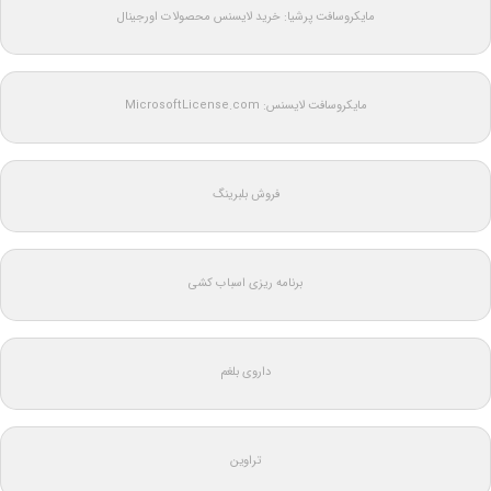
مایکروسافت پرشیا: خرید لایسنس محصولات اورجینال
مایکروسافت لایسنس: MicrosoftLicense.com
فروش بلبرینگ
برنامه ریزی اسباب کشی
داروی بلغم
تراوین