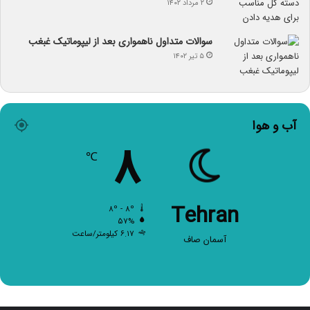
۲ مرداد ۱۴۰۲
سوالات متداول ناهمواری بعد از لیپوماتیک غبغب
۵ تیر ۱۴۰۲
آب و هوا
۸
℃
Tehran
۸º - ۸º
۵۷%
۶.۱۷ کیلومتر/ساعت
آسمان صاف