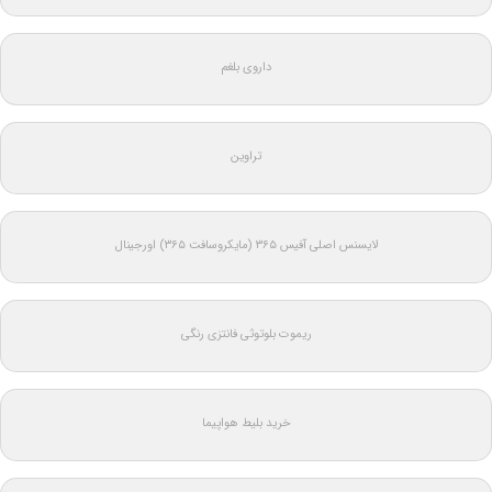
داروی بلغم
تراوین
لایسنس اصلی آفیس ۳۶۵ (مایکروسافت ۳۶۵) اورجینال
ریموت بلوتوثی فانتزی رنگی
خرید بلیط هواپیما