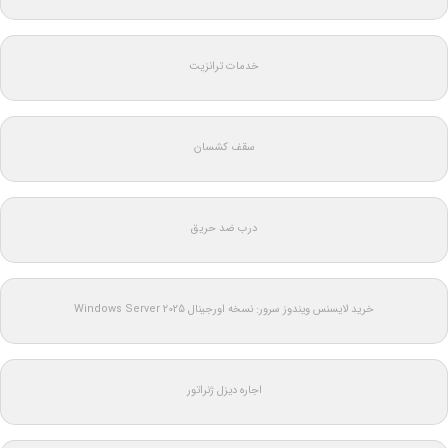
خدمات ترانزیت
سقف کشسان
درب ضد حریق
خرید لایسنس ویندوز سرور: نسخه اورجینال Windows Server 2025
اجاره دیزل ژنراتور