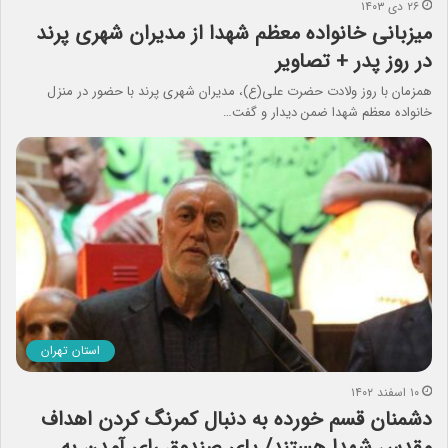
۲۶ دی ۱۴۰۳
میزبانی خانواده معظم شهدا از مدیران شهری پرند
در روز پدر + تصاویر
همزمان با روز ولادت حضرت علی(ع)، مدیران شهری پرند با حضور در منزل
خانواده معظم شهدا ضمن دیدار و گفت…
استان تهران
۱۰ اسفند ۱۴۰۲
دشمنان قسم خورده به دنبال کمرنگ کردن اهداف
مقدس شهدا هستند/ پای صندوق رای آمدن به