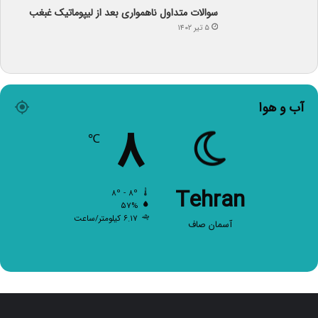
سوالات متداول ناهمواری بعد از لیپوماتیک غبغب
۵ تیر ۱۴۰۲
آب و هوا
۸
℃
Tehran
۸º - ۸º
۵۷%
۶.۱۷ کیلومتر/ساعت
آسمان صاف
صفحات اصلی