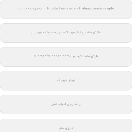
QuickRatey.com : Product reviews and ratings made simple
مایکروسافت پرشیا: خرید لایسنس محصولات اورجینال
مایکروسافت لایسنس: MicrosoftLicense.com
فروش بلبرینگ
برنامه ریزی اسباب کشی
داروی بلغم