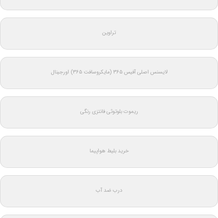
تراوین
لایسنس اصلی آفیس ۳۶۵ (مایکروسافت ۳۶۵) اورجینال
ریموت بلوتوثی فانتزی رنگی
خرید بلیط هواپیما
درب ضد آب