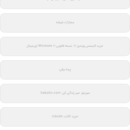
مجازات شیشه
خرید لایسنس ویندوز 11: نسخه قانونی Windows 11 اورجینال
پرده برقی
سبزیتو: سبز زندگی کن: Sabzito.com
خرید اکانت claude