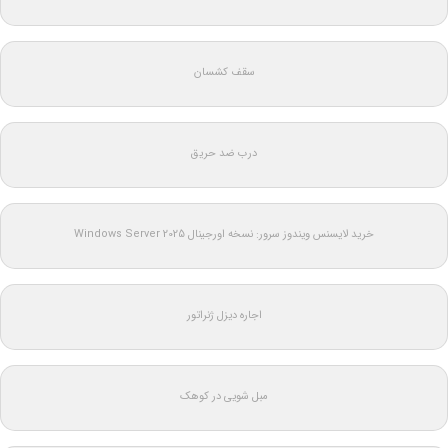
سقف کشسان
درب ضد حریق
خرید لایسنس ویندوز سرور: نسخه اورجینال Windows Server 2025
اجاره دیزل ژنراتور
مبل شویی در کوهک