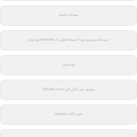
مجازات شیشه
خرید لایسنس ویندوز 11: نسخه قانونی Windows 11 اورجینال
پرده برقی
سبزیتو: سبز زندگی کن: Sabzito.com
خرید اکانت claude