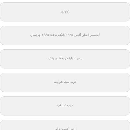
تراوین
لایسنس اصلی آفیس ۳۶۵ (مایکروسافت ۳۶۵) اورجینال
ریموت بلوتوثی فانتزی رنگی
خرید بلیط هواپیما
درب ضد آب
اخبار کسب و کار