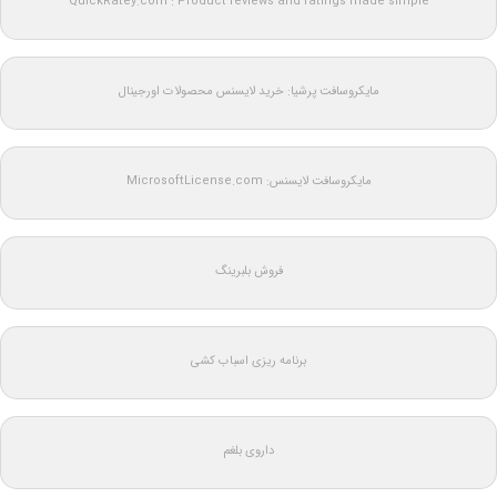
QuickRatey.com : Product reviews and ratings made simple
مایکروسافت پرشیا: خرید لایسنس محصولات اورجینال
مایکروسافت لایسنس: MicrosoftLicense.com
فروش بلبرینگ
برنامه ریزی اسباب کشی
داروی بلغم