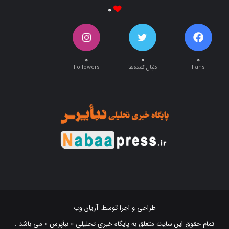
۰
۰
۰
Fans
دنبال کننده‌ها
Followers
طراحی و اجرا توسط:
آریان وب
تمام حقوق این سایت متعلق به پایگاه خبری تحلیلی « نبأپرس » می باشد .
استفاده از اخبار و نقل مطالب با ذکر منبع "‌ نبأپرس " بلامانع است. ©2021