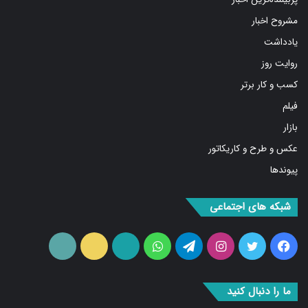
مشروح اخبار
یادداشت
روایت روز
کسب و کار برتر
فیلم
بازار
عکس و طرح و کاریکاتور
پیوندها
شبکه های اجتماعی
فیس
توییتر
اینستاگرام
تلگرام
واتس
آپارات
ایتا
RSS
بوک
آپ
ما را دنبال کنید
۰