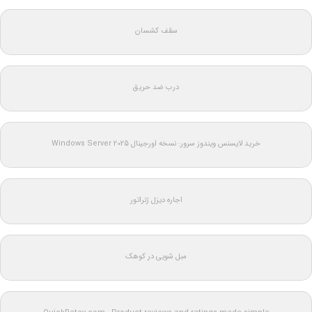
سقف کشسان
درب ضد حریق
خرید لایسنس ویندوز سرور: نسخه اورجینال Windows Server 2025
اجاره دیزل ژنراتور
مبل شویی در کوهک