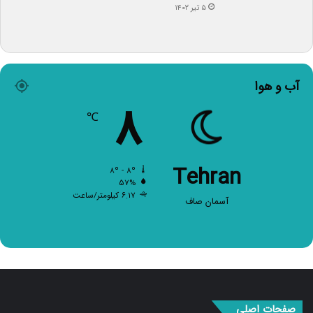
آب و هوا
۸
℃
Tehran
۸º - ۸º
۵۷%
۶.۱۷ کیلومتر/ساعت
آسمان صاف
صفحات اصلی