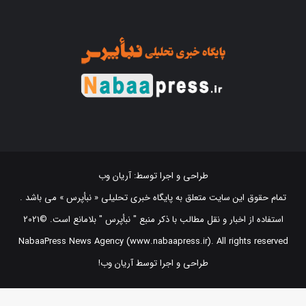
طراحی و اجرا توسط:
آریان وب
تمام حقوق این سایت متعلق به پایگاه خبری تحلیلی « نبأپرس » می باشد .
استفاده از اخبار و نقل مطالب با ذکر منبع "‌ نبأپرس " بلامانع است. ©2021
NabaaPress News Agency (www.nabaapress.ir). All rights reserved
طراحی و اجرا توسط آریان وب!