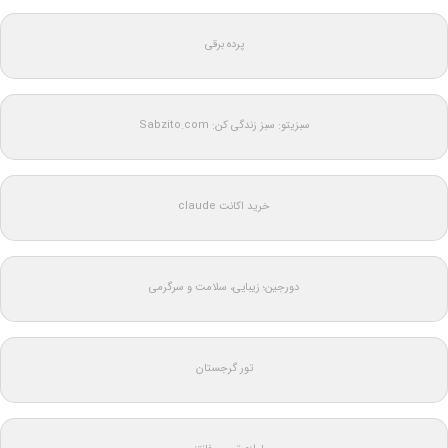
پرده برقی
سبزیتو: سبز زندگی کن: Sabzito.com
خرید اکانت claude
دورجین؛ زیبایی، سلامت و سرگرمی
تور گرجستان