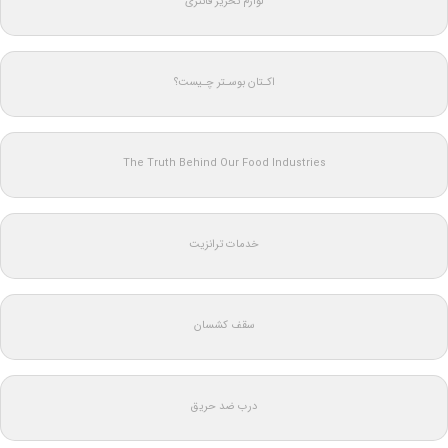
لوازم تحریر فانتزی
اکـتان بوسـتر چـیست؟
The Truth Behind Our Food Industries
خدمات ترانزیت
سقف کشسان
درب ضد حریق