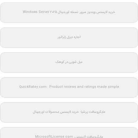
خرید لایسنس ویندوز سرور: نسخه اورجینال Windows Server 2025
اجاره دیزل ژنراتور
مبل شویی در کوهک
QuickRatey.com : Product reviews and ratings made simple
مایکروسافت پرشیا: خرید لایسنس محصولات اورجینال
مایکروسافت لایسنس: MicrosoftLicense.com