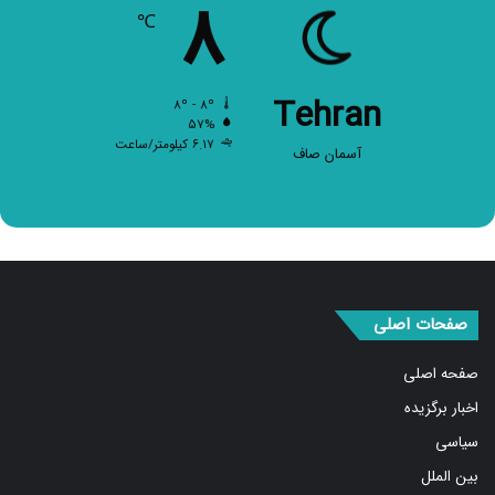
۸
℃
Tehran
۸º - ۸º
۵۷%
۶.۱۷ کیلومتر/ساعت
آسمان صاف
صفحات اصلی
صفحه اصلی
اخبار برگزیده
سیاسی
بین الملل