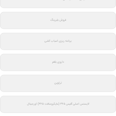
فروش بلبرینگ
برنامه ریزی اسباب کشی
داروی بلغم
تراوین
لایسنس اصلی آفیس ۳۶۵ (مایکروسافت ۳۶۵) اورجینال