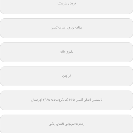
فروش بلبرینگ
برنامه ریزی اسباب کشی
داروی بلغم
تراوین
لایسنس اصلی آفیس ۳۶۵ (مایکروسافت ۳۶۵) اورجینال
ریموت بلوتوثی فانتزی رنگی