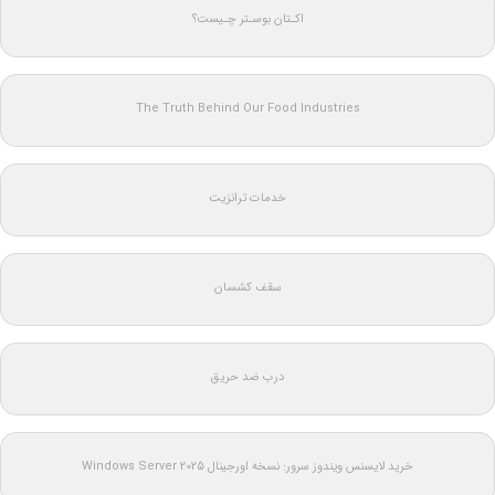
اکـتان بوسـتر چـیست؟
The Truth Behind Our Food Industries
خدمات ترانزیت
سقف کشسان
درب ضد حریق
خرید لایسنس ویندوز سرور: نسخه اورجینال Windows Server 2025