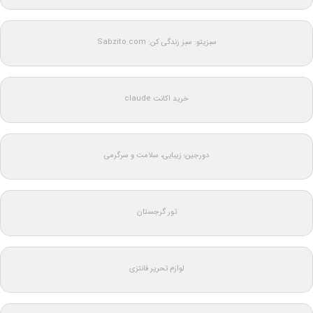
سبزیتو: سبز زندگی کن: Sabzito.com
خرید اکانت claude
دورجین؛ زیبایی، سلامت و سرگرمی
تور گرجستان
لوازم تحریر فانتزی