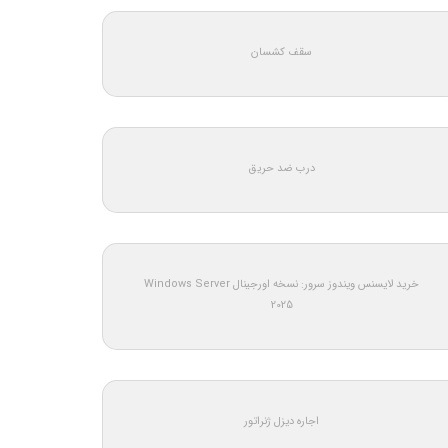
سقف کشسان
درب ضد حریق
خرید لایسنس ویندوز سرور: نسخه اورجینال Windows Server
2025
اجاره دیزل ژنراتور