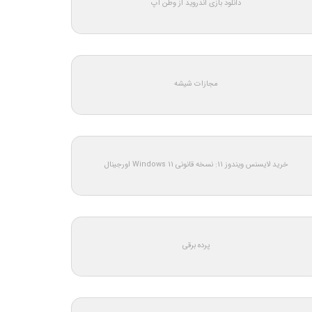
دانلود بازی اندروید از وطن اپ
مجازات شیشه
خرید لایسنس ویندوز 11: نسخه قانونی Windows 11 اورجینال
پرده برقی