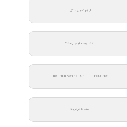
لوازم تحریر فانتزی
اکـتان بوسـتر چـیست؟
The Truth Behind Our Food Industries
خدمات ترانزیت