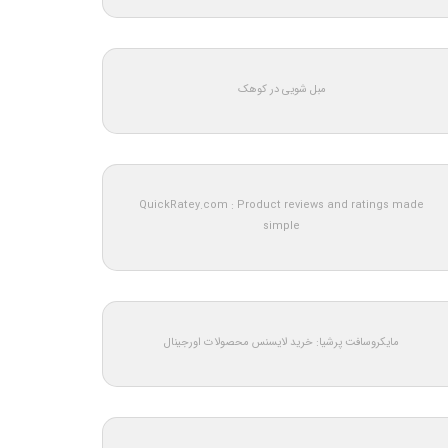
مبل شویی در کوهک
QuickRatey.com : Product reviews and ratings made
simple
مایکروسافت پرشیا: خرید لایسنس محصولات اورجینال