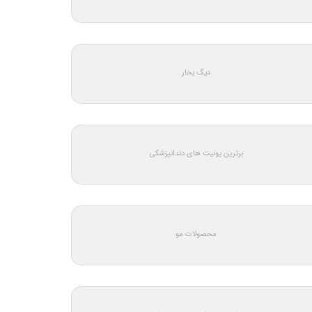
دیگ بخار
برترین یونیت های دندانپزشکی
محصولات مو