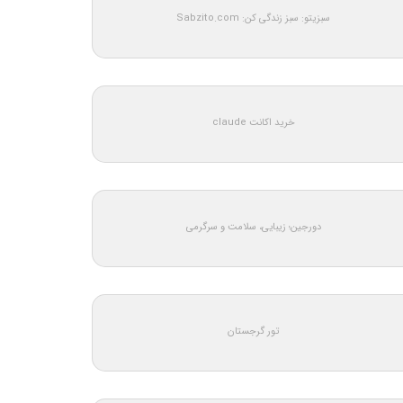
سبزیتو: سبز زندگی کن: Sabzito.com
خرید اکانت claude
دورجین؛ زیبایی، سلامت و سرگرمی
تور گرجستان