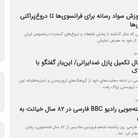
 آموزش سواد رسانه‌ برای فرانسوی‌ها تا دروغ‌پراکنی
‌ها
 که سال گذشته با پخش شایعات و درو‌غ‌های گسترده درخصوص ایران
 از خود به معرض نمایش…
 حال تکمیل پازل ضدایرانی/ این‌بار گفتگو با
اک
 در ادامه حمایت‌های خود از گروهک‌های تروریستی و تجزیه‌طلبانه، این
ک ترویستی پژاک رفت.…
10 محور فتنه‌جویی رادیو BBC فارسی در 82 سال خیانت به
رادیو بی‌بی‌سی فارسی روز یکشنبه ششم فروردین ماه پس از ۸۲ سال فتنه‌جویی، پایان
لام کرد. اما…