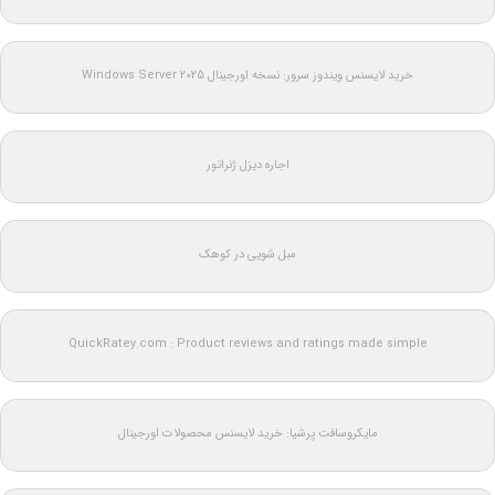
خرید لایسنس ویندوز سرور: نسخه اورجینال Windows Server 2025
اجاره دیزل ژنراتور
مبل شویی در کوهک
QuickRatey.com : Product reviews and ratings made simple
مایکروسافت پرشیا: خرید لایسنس محصولات اورجینال