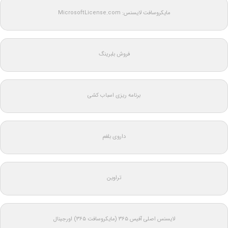
مایکروسافت لایسنس: MicrosoftLicense.com
فروش بلبرینگ
برنامه ریزی اسباب کشی
داروی بلغم
تراوین
لایسنس اصلی آفیس ۳۶۵ (مایکروسافت ۳۶۵) اورجینال