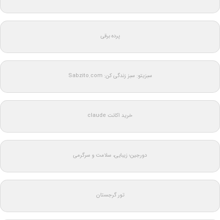
پرده برقی
سبزیتو: سبز زندگی کن: Sabzito.com
خرید اکانت claude
دورجین؛ زیبایی، سلامت و سرگرمی
تور گرجستان