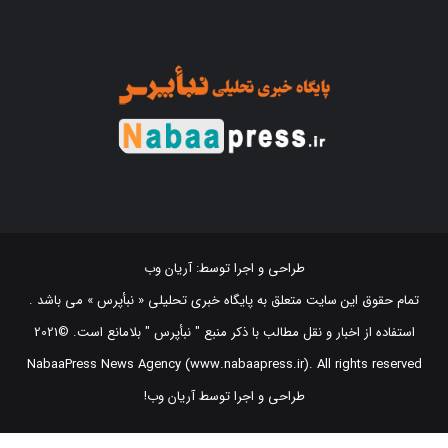
طراحی و اجرا توسط:
آریان وب
تمام حقوق این سایت متعلق به پایگاه خبری تحلیلی « نبأپرس » می باشد .
استفاده از اخبار و نقل مطالب با ذکر منبع "‌ نبأپرس " بلامانع است. ©2021
NabaaPress News Agency (www.nabaapress.ir). All rights reserved
طراحی و اجرا توسط آریان وب!