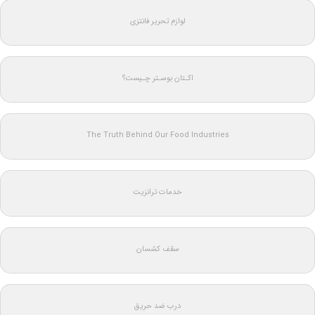
لوازم تحریر فانتزی
اکـتان بوسـتر چـیست؟
The Truth Behind Our Food Industries
خدمات ترانزیت
سقف کشسان
درب ضد حریق