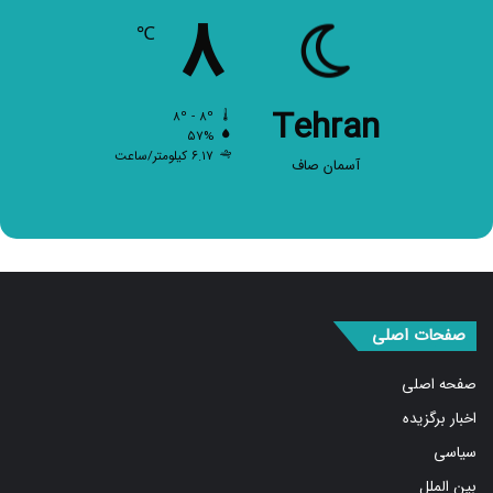
۸
℃
Tehran
۸º - ۸º
۵۷%
۶.۱۷ کیلومتر/ساعت
آسمان صاف
صفحات اصلی
صفحه اصلی
اخبار برگزیده
سیاسی
بین الملل