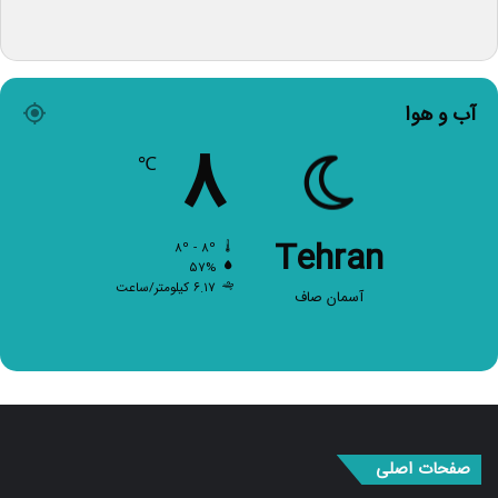
آب و هوا
۸
℃
Tehran
۸º - ۸º
۵۷%
۶.۱۷ کیلومتر/ساعت
آسمان صاف
صفحات اصلی