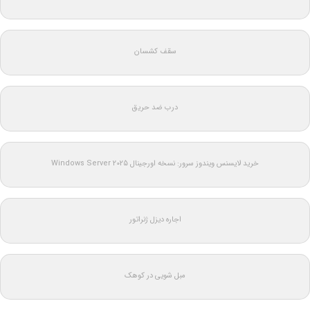
سقف کشسان
درب ضد حریق
خرید لایسنس ویندوز سرور: نسخه اورجینال Windows Server 2025
اجاره دیزل ژنراتور
مبل شویی در کوهک