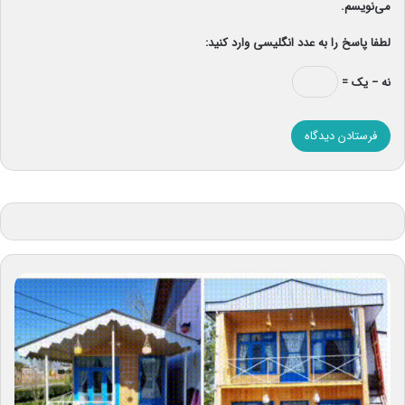
می‌نویسم.
لطفا پاسخ را به عدد انگلیسی وارد کنید:
نه − یک =