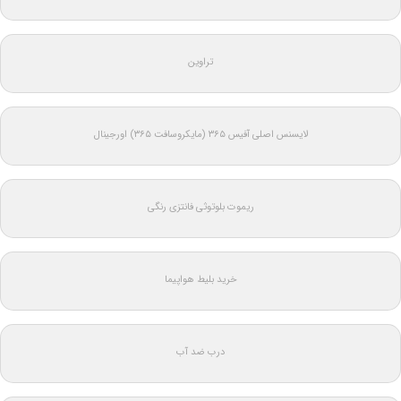
تراوین
لایسنس اصلی آفیس ۳۶۵ (مایکروسافت ۳۶۵) اورجینال
ریموت بلوتوثی فانتزی رنگی
خرید بلیط هواپیما
درب ضد آب