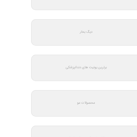
دیگ بخار
برترین یونیت های دندانپزشکی
محصولات مو