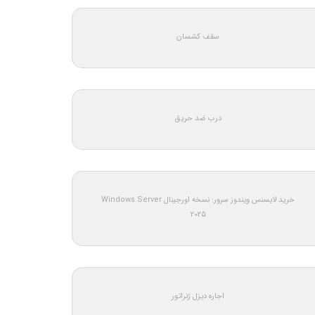
سقف کشسان
درب ضد حریق
خرید لایسنس ویندوز سرور: نسخه اورجینال Windows Server
2025
اجاره دیزل ژنراتور