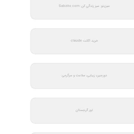
سبزیتو: سبز زندگی کن: Sabzito.com
خرید اکانت claude
دورجین؛ زیبایی، سلامت و سرگرمی
تور گرجستان