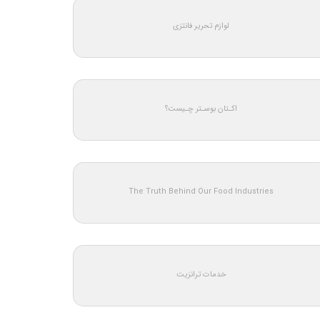
لوازم تحریر فانتزی
اکـتان بوسـتر چـیست؟
The Truth Behind Our Food Industries
خدمات ترانزیت