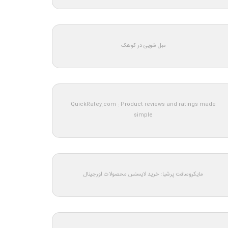
مبل شویی در کوهک
QuickRatey.com : Product reviews and ratings made
simple
مایکروسافت پرشیا: خرید لایسنس محصولات اورجینال