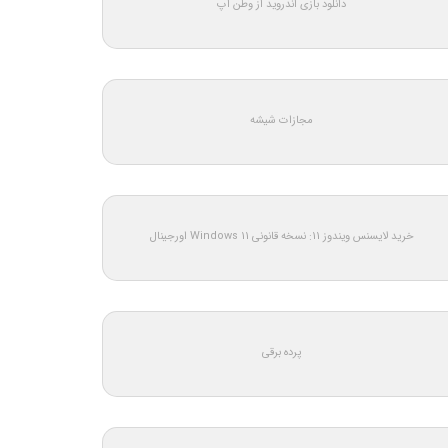
دانلود بازی اندروید از وطن اپ
مجازات شیشه
خرید لایسنس ویندوز 11: نسخه قانونی Windows 11 اورجینال
پرده برقی