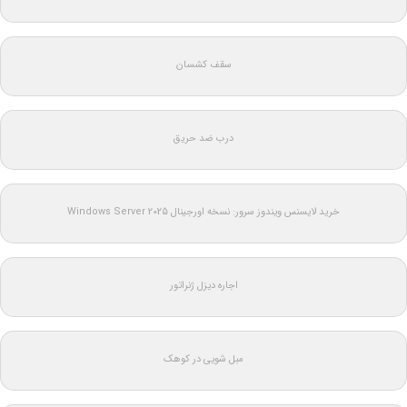
سقف کشسان
درب ضد حریق
خرید لایسنس ویندوز سرور: نسخه اورجینال Windows Server 2025
اجاره دیزل ژنراتور
مبل شویی در کوهک