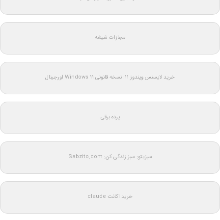
مجازات شیشه
خرید لایسنس ویندوز 11: نسخه قانونی Windows 11 اورجینال
پرده برقی
سبزیتو: سبز زندگی کن: Sabzito.com
خرید اکانت claude