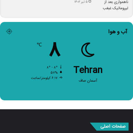
۵ تیر ۱۴۰۲
آب و هوا
۸
℃
Tehran
۸º - ۸º
۵۷%
۶.۱۷ کیلومتر/ساعت
آسمان صاف
صفحات اصلی