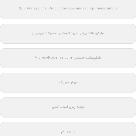
QuickRatey.com : Product reviews and ratings made simple
مایکروسافت پرشیا: خرید لایسنس محصولات اورجینال
مایکروسافت لایسنس: MicrosoftLicense.com
فروش بلبرینگ
برنامه ریزی اسباب کشی
داروی بلغم