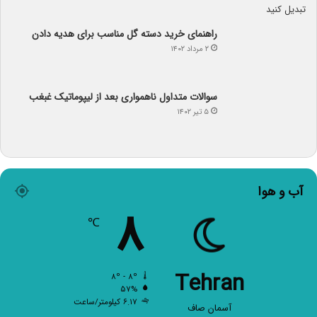
راهنمای خرید دسته گل مناسب برای هدیه دادن
۲ مرداد ۱۴۰۲
سوالات متداول ناهمواری بعد از لیپوماتیک غبغب
۵ تیر ۱۴۰۲
آب و هوا
۸
℃
Tehran
۸º - ۸º
۵۷%
۶.۱۷ کیلومتر/ساعت
آسمان صاف