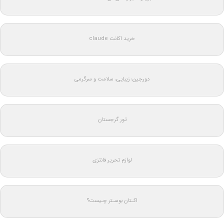
خرید اکانت claude
دورجین؛ زیبایی، سلامت و سرگرمی
تور گرجستان
لوازم تحریر فانتزی
اکـتان بوسـتر چـیست؟