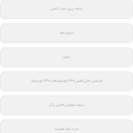
برنامه ریزی اسباب کشی
داروی بلغم
تراوین
لایسنس اصلی آفیس ۳۶۵ (مایکروسافت ۳۶۵) اورجینال
ریموت بلوتوثی فانتزی رنگی
خرید بلیط هواپیما