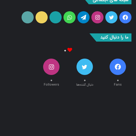
فیس
توییتر
اینستاگرام
تلگرام
واتس
آپارات
ایتا
RSS
بوک
آپ
ما را دنبال کنید
۰
۰
۰
۰
Fans
دنبال کننده‌ها
Followers